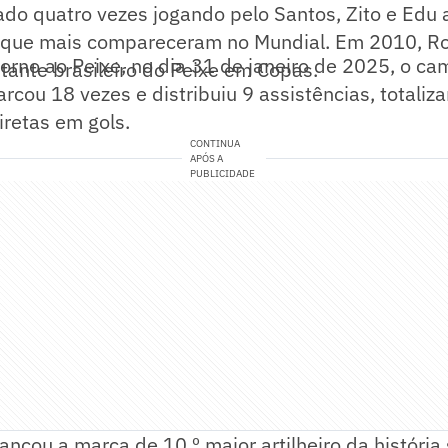
cado quatro vezes jogando pelo Santos, Zito e Ed
 que mais compareceram no Mundial. Em 2010, Rob
orno ao Peixe, no dia 31 de janeiro de 2025, o ca
tante brasileiro do Peixe em Copas.
rcou 18 vezes e distribuiu 9 assistências, totaliz
iretas em gols.
CONTINUA
APÓS A
PUBLICIDADE
nçou a marca de 10.º maior artilheiro da história