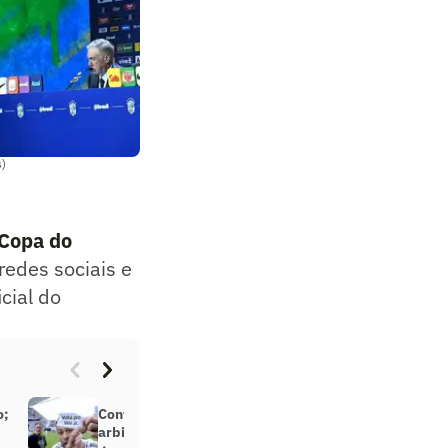
s)
Copa do
redes sociais e
cial do
o;
Confusão de Neymar com
arbitragem em Santos x Coritiba