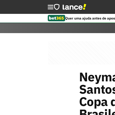
Quer uma ajuda antes de apos
Neymar
Santo
Copa 
Brasil