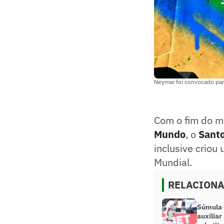
Neymar foi convocado par
Com o fim do m
Mundo
, o
Sant
inclusive criou
Mundial.
RELACION
Súmula 
auxiliar