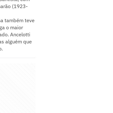
marão (1923-
olha também teve
ga o maior
ado. Ancelotti
as alguém que
o.