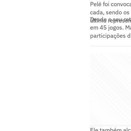
Pelé foi convo
cada, sendo os
Desde o seu ret
último represen
em 45 jogos. Ma
participações d
Ele também alca