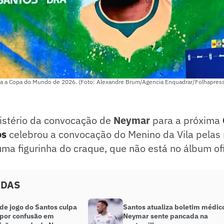
a a Copa do Mundo de 2026. (Foto: Alexandre Brum/Agencia Enquadrar/Folhapres
istério da convocação de
Neymar
para a próxima
os
celebrou a convocação do Menino da Vila pelas 
 uma figurinha do craque, que não está no álbum ofi
ADAS
de jogo do Santos culpa
Santos atualiza boletim médic
 por confusão em
Neymar sente pancada na