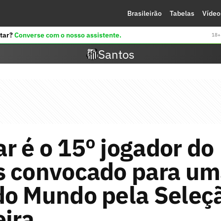
Brasileirão
Tabelas
Vídeo
tar?
Converse com o nosso assistente.
18+ 
Santos
 é o 15º jogador do
s convocado para um
do Mundo pela Seleç
eira