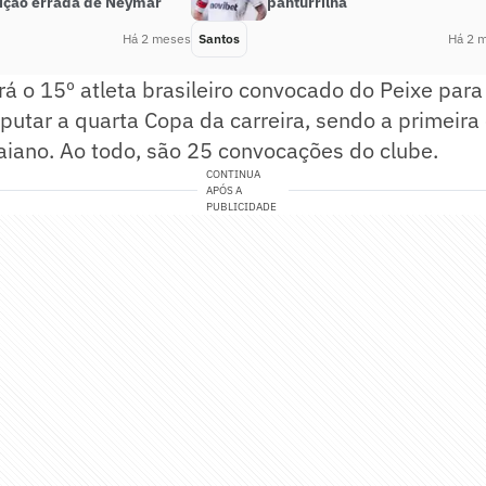
uição errada de Neymar
panturrilha
Há 2 meses
Santos
Há 2 
á o 15º atleta brasileiro convocado do Peixe par
putar a quarta Copa da carreira, sendo a primeir
aiano. Ao todo, são 25 convocações do clube.
CONTINUA
APÓS A
PUBLICIDADE