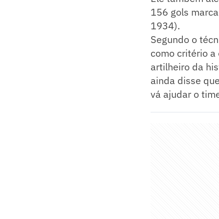
156 gols marca
1934).
Segundo o técn
como critério a
artilheiro da h
ainda disse qu
vá ajudar o ti