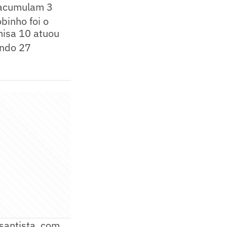
u acumulam 3
inho foi o
misa 10 atuou
ando 27
 santista, com