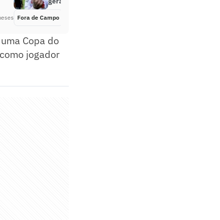
gera memes; veja
meses
Fora de Campo
Há 2 meses
a uma Copa do
a como jogador