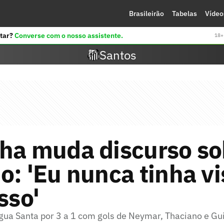
Brasileirão
Tabelas
Vídeo
tar?
Converse com o nosso assistente.
18+ 
Santos
nha muda discurso so
o: 'Eu nunca tinha vi
sso'
gua Santa por 3 a 1 com gols de Neymar, Thaciano e G