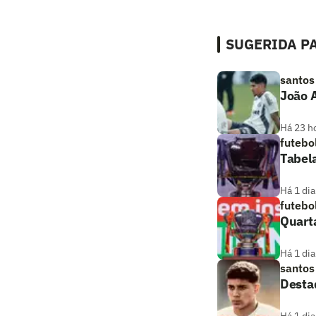
SUGERIDA PA
santos
João A
Há 23 h
futebo
Tabela
Há 1 dia
futebo
Quarta
Há 1 dia
santos
Desta