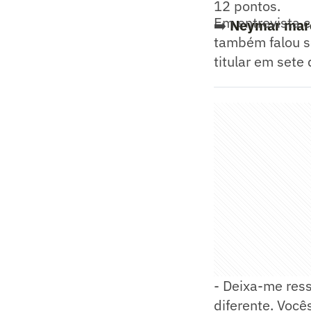
12 pontos.
Em entrevista c
➡️
Neymar marca
também falou so
titular em sete
- Deixa-me res
diferente. Você