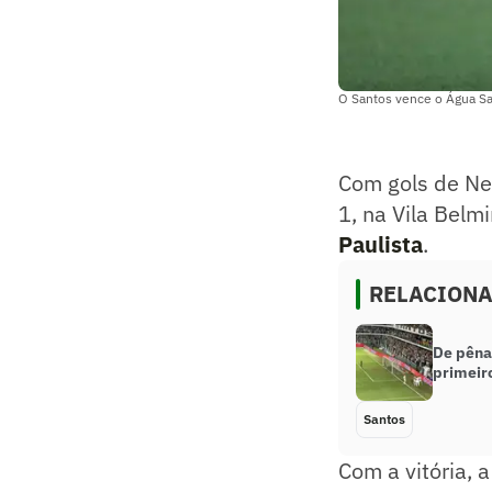
O Santos vence o Água Sa
Com gols de Ne
1, na Vila Belm
Paulista
.
RELACION
De pêna
primeiro
Santos
Com a vitória, 