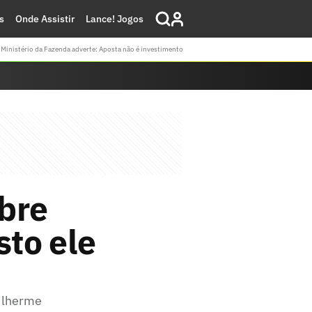
s
Onde Assistir
Lance! Jogos
Ministério da Fazenda adverte: Aposta não é investimento
bre
sto ele
uilherme