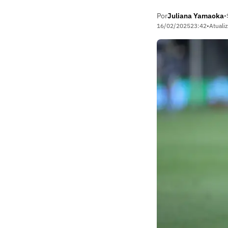
Por
Juliana Yamaoka
•
16/02/2025
23:42
•
Atuali