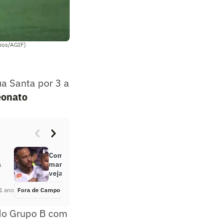
mpos/AGIF)
a Santa por 3 a
onato
Com amuleto Mavie, Neymar
a
marca primeiro gol pelo Santos;
veja
1 ano
Fora de Campo
Há 1 ano
 do Grupo B com