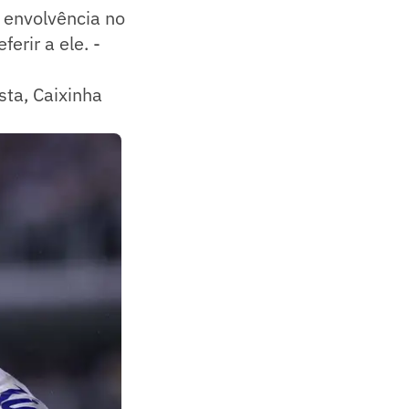
a envolvência no
erir a ele. -
ta, Caixinha