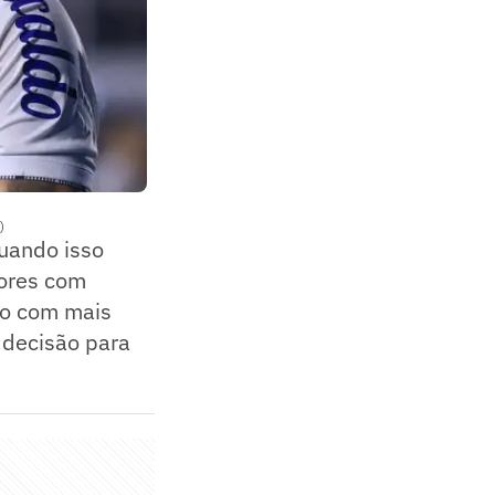
)
Quando isso
dores com
io com mais
 decisão para