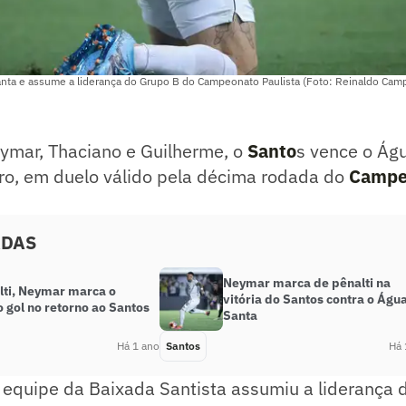
nta e assume a liderança do Grupo B do Campeonato Paulista (Foto: Reinaldo Ca
ymar, Thaciano e Guilherme, o
Santo
s vence o Águ
iro, em duelo válido pela décima rodada do
Campe
ADAS
Neymar marca de pênalti na
lti, Neymar marca o
vitória do Santos contra o Águ
 gol no retorno ao Santos
Santa
Há 1 ano
Santos
Há 
a equipe da Baixada Santista assumiu a liderança