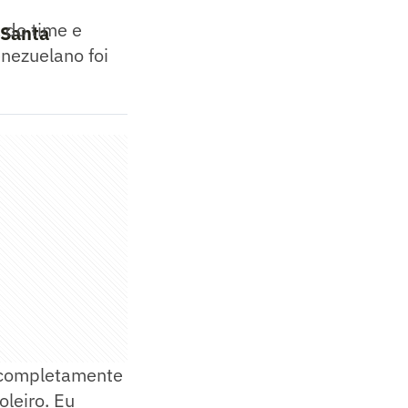
a do time e
 Santa
nezuelano foi
r completamente
oleiro. Eu