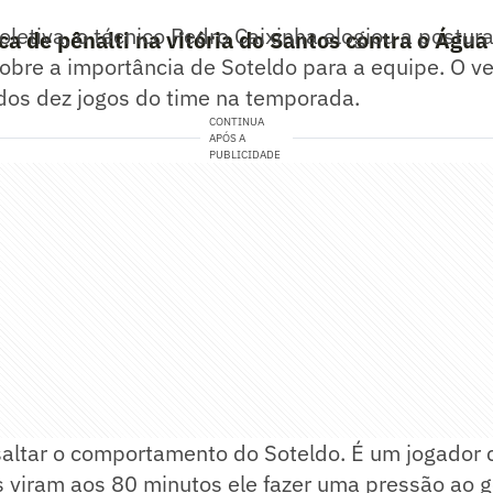
oletiva, o técnico Pedro Caixinha elogiou a postur
 de pênalti na vitória do Santos contra o Água
bre a importância de Soteldo para a equipe. O ve
 dos dez jogos do time na temporada.
CONTINUA
APÓS A
PUBLICIDADE
saltar o comportamento do Soteldo. É um jogado
s viram aos 80 minutos ele fazer uma pressão ao g