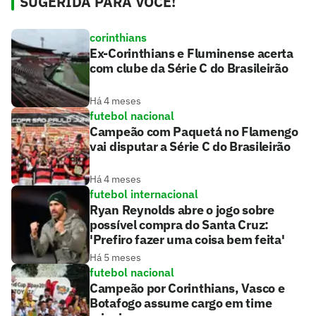
SUGERIDA PARA VOCÊ!
corinthians
Ex-Corinthians e Fluminense acerta
com clube da Série C do Brasileirão
Há 4 meses
futebol nacional
Campeão com Paquetá no Flamengo
vai disputar a Série C do Brasileirão
Há 4 meses
futebol internacional
Ryan Reynolds abre o jogo sobre
possível compra do Santa Cruz:
'Prefiro fazer uma coisa bem feita'
Há 5 meses
futebol nacional
Campeão por Corinthians, Vasco e
Botafogo assume cargo em time