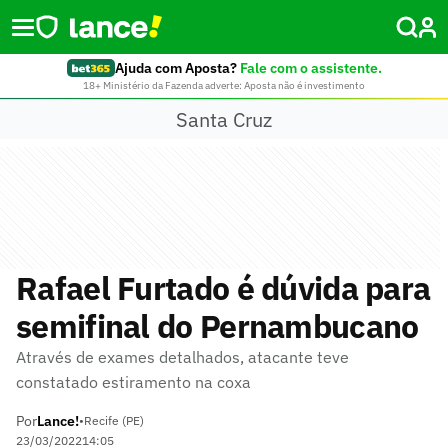
Ajuda com Aposta?
Fale com o assistente.
18+ Ministério da Fazenda adverte: Aposta não é investimento
Santa Cruz
Rafael Furtado é dúvida para
semifinal do Pernambucano
Através de exames detalhados, atacante teve
constatado estiramento na coxa
Por
Lance!
•
Recife (PE)
23/03/2022
14:05