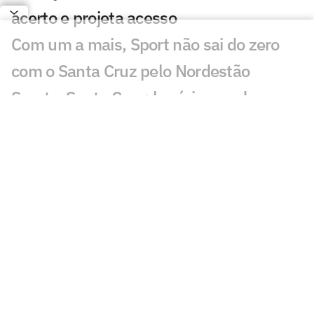
acerto e projeta acesso
Com um a mais, Sport não sai do zero
com o Santa Cruz pelo Nordestão
Sport x Santa Cruz: horário e onde
assistir ao vivo ao clássico pela Copa do
Nordeste
Santa Cruz terá 'apoio extra' de Lucas
Linhares para clássico na Copa do
Nordeste
Presidente do Sport justifica mudança
de Clássico das Multidões para a Arena
Pernambuco