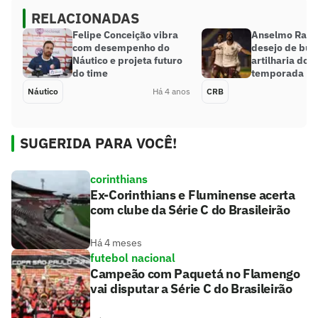
RELACIONADAS
Felipe Conceição vibra
Anselmo Ramo
com desempenho do
desejo de bus
Náutico e projeta futuro
artilharia do 
do time
temporada
Náutico
Há 4 anos
CRB
SUGERIDA PARA VOCÊ!
corinthians
Ex-Corinthians e Fluminense acerta
com clube da Série C do Brasileirão
Há 4 meses
futebol nacional
Campeão com Paquetá no Flamengo
vai disputar a Série C do Brasileirão