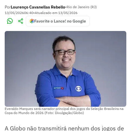
Por
Lourenço Cavanellas Rebello
•
Rio de Janeiro (RJ)
13/05/2026
06:40
•
Atualizado em
13/05/2026
Favorite o Lance! no Google
Everaldo Marques será narrador principal dos jogos da Seleção Brasileira na
Copa do Mundo de 2026 (Foto: Divulgação/Globo)
A Globo não transmitirá nenhum dos jogos de