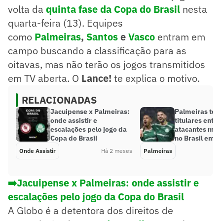
volta da
quinta fase da Copa do Brasil
nesta
quarta-feira (13). Equipes
como
Palmeiras
,
Santos
e
Vasco
entram em
campo buscando a classificação para as
oitavas, mas não terão os jogos transmitidos
em TV aberta. O
Lance!
te explica o motivo.
RELACIONADAS
Jacuipense x Palmeiras:
Palmeiras tem
onde assistir e
titulares entre
escalações pelo jogo da
atacantes mais
Copa do Brasil
no Brasil em 
Onde Assistir
Há 2 meses
Palmeiras
➡️Jacuipense x Palmeiras: onde assistir e
escalações pelo jogo da Copa do Brasil
A Globo é a detentora dos direitos de