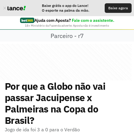
Baixe grátis o app do Lance!
Baixe agora
O esporte na palma da mão.
Ajuda com Aposta?
Fale com o assistente.
18+ Ministério da Fazenda adverte: Aposta não é investimento
Parceiro - r7
Por que a Globo não vai
passar Jacuipense x
Palmeiras na Copa do
Brasil?
Jogo de ida foi 3 a 0 para o Verdão