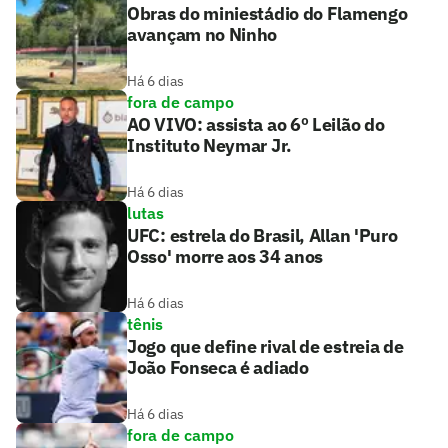
Obras do miniestádio do Flamengo
avançam no Ninho
Há 6 dias
fora de campo
AO VIVO: assista ao 6º Leilão do
Instituto Neymar Jr.
Há 6 dias
lutas
UFC: estrela do Brasil, Allan 'Puro
Osso' morre aos 34 anos
Há 6 dias
tênis
Jogo que define rival de estreia de
João Fonseca é adiado
Há 6 dias
fora de campo