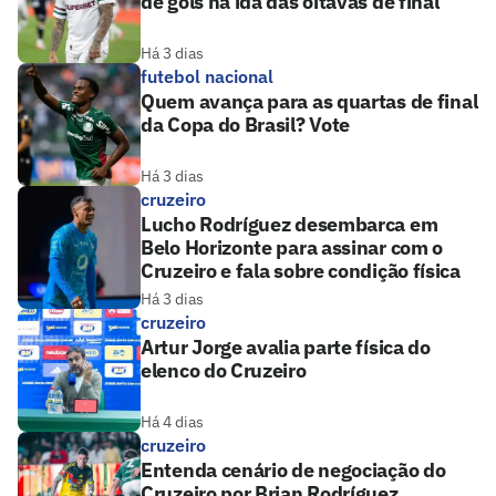
de gols na ida das oitavas de final
Há 3 dias
futebol nacional
Quem avança para as quartas de final
da Copa do Brasil? Vote
Há 3 dias
cruzeiro
Lucho Rodríguez desembarca em
Belo Horizonte para assinar com o
Cruzeiro e fala sobre condição física
Há 3 dias
cruzeiro
Artur Jorge avalia parte física do
elenco do Cruzeiro
Há 4 dias
cruzeiro
Entenda cenário de negociação do
Cruzeiro por Brian Rodríguez