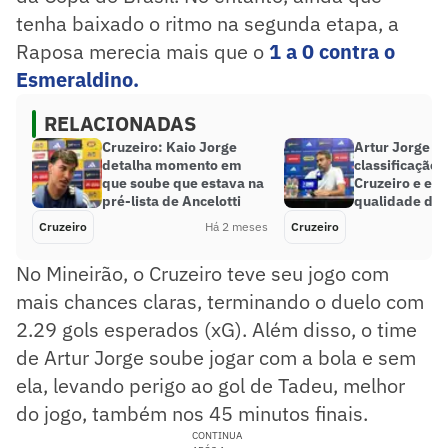
tenha baixado o ritmo na segunda etapa, a
Raposa merecia mais que o
1 a 0 contra o
Esmeraldino.
RELACIONADAS
Cruzeiro: Kaio Jorge
Artur Jorge re
detalha momento em
classificação ‘
que soube que estava na
Cruzeiro e exa
pré-lista de Ancelotti
qualidade do 
Cruzeiro
Há 2 meses
Cruzeiro
No Mineirão, o Cruzeiro teve seu jogo com
mais chances claras, terminando o duelo com
2.29 gols esperados (xG). Além disso, o time
de Artur Jorge soube jogar com a bola e sem
ela, levando perigo ao gol de Tadeu, melhor
do jogo, também nos 45 minutos finais.
CONTINUA