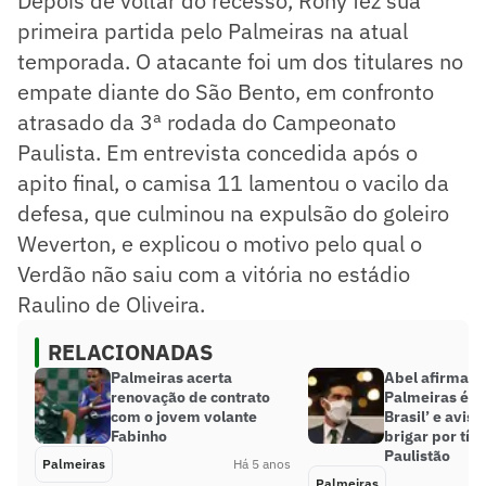
Depois de voltar do recesso, Rony fez sua
primeira partida pelo Palmeiras na atual
temporada. O atacante foi um dos titulares no
empate diante do São Bento, em confronto
atrasado da 3ª rodada do Campeonato
Paulista. Em entrevista concedida após o
apito final, o camisa 11 lamentou o vacilo da
defesa, que culminou na expulsão do goleiro
Weverton, e explicou o motivo pelo qual o
Verdão não saiu com a vitória no estádio
Raulino de Oliveira.
RELACIONADAS
Palmeiras acerta
Abel afirma q
renovação de contrato
Palmeiras é ‘
com o jovem volante
Brasil’ e avisa
Fabinho
brigar por títu
Paulistão
Palmeiras
Há 5 anos
Palmeiras