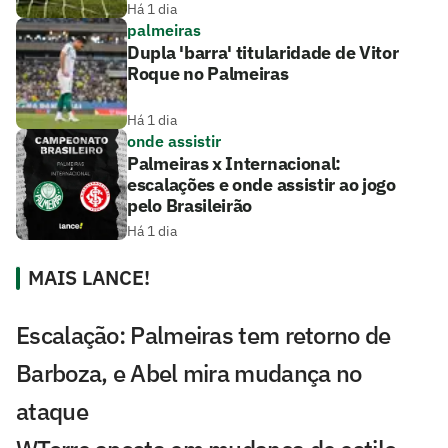
Há 1 dia
palmeiras
Dupla 'barra' titularidade de Vitor
Roque no Palmeiras
Há 1 dia
onde assistir
Palmeiras x Internacional:
escalações e onde assistir ao jogo
pelo Brasileirão
Há 1 dia
MAIS LANCE!
Escalação: Palmeiras tem retorno de
Barboza, e Abel mira mudança no
ataque