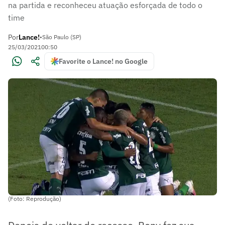
na partida e reconheceu atuação esforçada de todo o
time
Por
Lance!
•
São Paulo (SP)
25/03/2021
00:50
Favorite o Lance! no Google
(Foto: Reprodução)