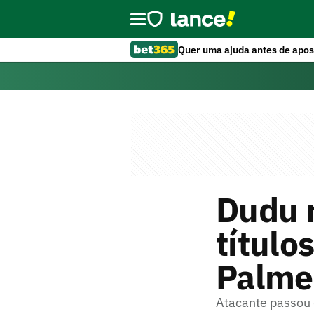
Quer uma ajuda antes de apos
Dudu 
título
Palmei
Atacante passou 