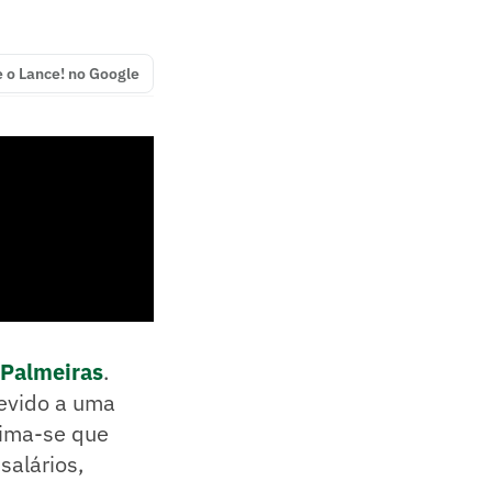
e o Lance! no Google
Palmeiras
.
devido a uma
tima-se que
salários,