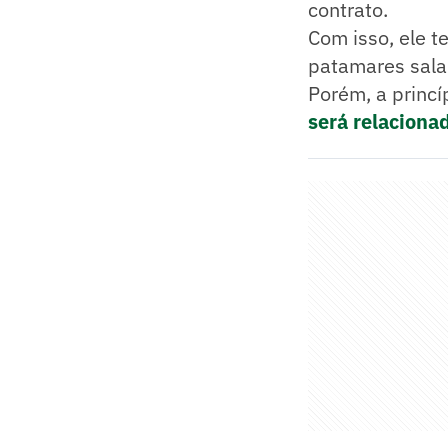
contrato.
Com isso, ele t
patamares salar
Porém, a princ
será relaciona