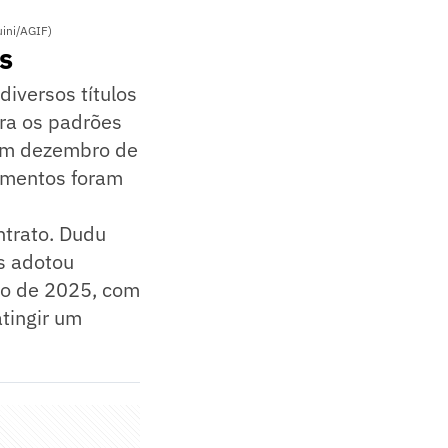
uini/AGIF)
s
diversos títulos
ara os padrões
 em dezembro de
cimentos foram
trato. Dudu
s adotou
bro de 2025, com
tingir um