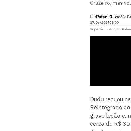
Cruzeiro, mas vol
Por
Rafael Oliva
•
São Pa
17/06/2024
05:00
Supervisionado
por
Rafae
Dudu recuou n
Reintegrado ao
grave lesão e, 
cerca de R$ 30