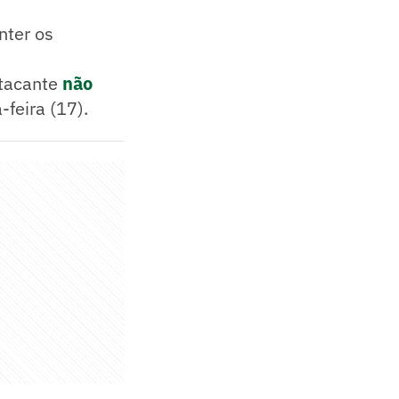
nter os
atacante
não
feira (17).