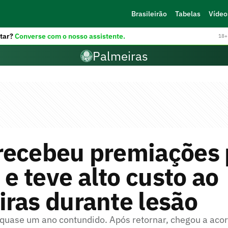
Brasileirão
Tabelas
Vídeo
tar?
Converse com o nosso assistente.
18+ 
Palmeiras
recebeu premiações 
s e teve alto custo ao
ras durante lesão
quase um ano contundido. Após retornar, chegou a aco