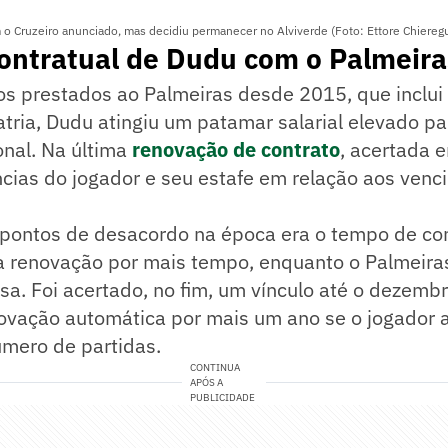
 o Cruzeiro anunciado, mas decidiu permanecer no Alviverde (Foto: Ettore Chiereg
ontratual de Dudu com o Palmeira
os prestados ao Palmeiras desde 2015, que inclui 
atria, Dudu atingiu um patamar salarial elevado p
onal. Na última
renovação de contrato
, acertada
ncias do jogador e seu estafe em relação aos ven
pontos de desacordo na época era o tempo de con
a renovação por mais tempo, enquanto o Palmeira
sa. Foi acertado, no fim, um vínculo até o dezem
ovação automática por mais um ano se o jogador a
mero de partidas.
CONTINUA
APÓS A
PUBLICIDADE