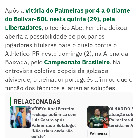
Após a
vitória do Palmeiras por 4 a 0 diante
do Bolívar-BOL nesta quinta (29), pela
Libertadores
, o técnico Abel Ferreira deixou
aberta a possibilidade de poupar os
jogadores titulares para o duelo contra o
Athletico-PR neste domingo (2), na Arena da
Baixada, pelo
Campeonato Brasileiro
. Na
entrevista coletiva depois da goleada
alviverde, o treinador português afirmou que o
função dos técnicos é 'arranjar soluções'.
RELACIONADAS
VÍDEO: Abel Ferreira
OLHAR DO PO
rechaça polêmica com
atuação coloss
Luis Castro após
Palmeiras dá 
Palmeiras x Botafogo:
torcida no All
‘Não criem onde não
Palmeiras
existe’