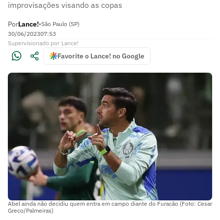
improvisações visando as copas
Por
Lance!
•
São Paulo (SP)
30/06/2023
07:53
Supervisionado
por
Lance!
Favorite o Lance! no Google
Abel ainda não decidiu quem entra em campo diante do Furacão (Foto: Cesar
Greco/Palmeiras)