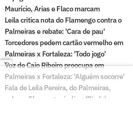
Maurício, Arias e Flaco marcam
Leila critica nota do Flamengo contra o
Palmeiras e rebate: 'Cara de pau'
Torcedores pedem cartão vermelho em
Palmeiras x Fortaleza: 'Todo jogo'
Voz de Caio Ribeiro preocupa em
Palmeiras x Fortaleza: 'Alguém socorre'
Fala de Leila Pereira, do Palmeiras,
sobre o Flamengo viraliza: 'Piada'
Qualidade de imagem da Globo em
Palmeiras x Fortaleza gera incômodo
Abel escala Palmeiras e faz mudanças