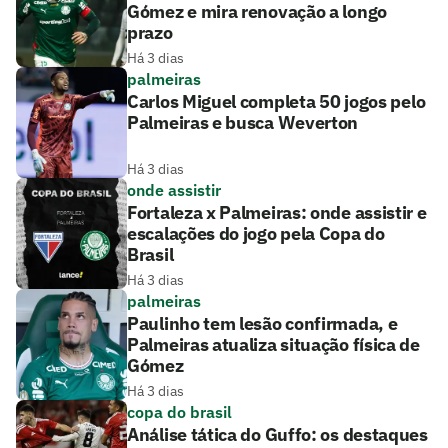
Gómez e mira renovação a longo
prazo
Há 3 dias
palmeiras
Carlos Miguel completa 50 jogos pelo
Palmeiras e busca Weverton
Há 3 dias
onde assistir
Fortaleza x Palmeiras: onde assistir e
escalações do jogo pela Copa do
Brasil
Há 3 dias
palmeiras
Paulinho tem lesão confirmada, e
Palmeiras atualiza situação física de
Gómez
Há 3 dias
copa do brasil
Análise tática do Guffo: os destaques