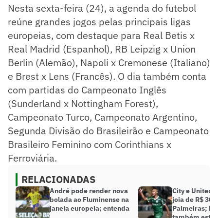
Nesta sexta-feira (24), a agenda do futebol
reúne grandes jogos pelas principais ligas
europeias, com destaque para Real Betis x
Real Madrid (Espanhol), RB Leipzig x Union
Berlin (Alemão), Napoli x Cremonese (Italiano)
e Brest x Lens (Francês). O dia também conta
com partidas do Campeonato Inglês
(Sunderland x Nottingham Forest),
Campeonato Turco, Campeonato Argentino,
Segunda Divisão do Brasileirão e Campeonato
Brasileiro Feminino com Corinthians x
Ferroviária.
RELACIONADAS
André pode render nova
City e United
bolada ao Fluminense na
joia de R$ 300
janela europeia; entenda
Palmeiras; Ba
também está n