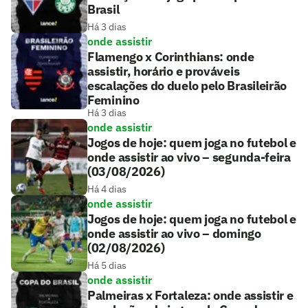
Brasil
Há 3 dias
onde assistir
Flamengo x Corinthians: onde
assistir, horário e prováveis
escalações do duelo pelo Brasileirão
Feminino
Há 3 dias
onde assistir
Jogos de hoje: quem joga no futebol e
onde assistir ao vivo – segunda-feira
(03/08/2026)
Há 4 dias
onde assistir
Jogos de hoje: quem joga no futebol e
onde assistir ao vivo – domingo
(02/08/2026)
Há 5 dias
onde assistir
Palmeiras x Fortaleza: onde assistir e