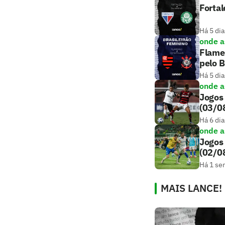
Fortal
Há 5 dia
onde as
Flamen
pelo B
Há 5 dia
onde as
Jogos 
(03/0
Há 6 dia
onde as
Jogos 
(02/0
Há 1 se
MAIS LANCE!