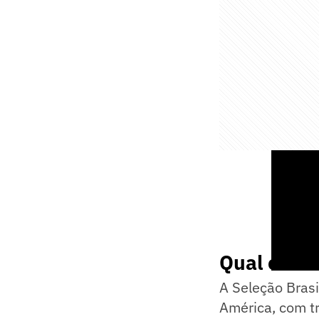
Qual é o h
A Seleção Brasi
América, com t