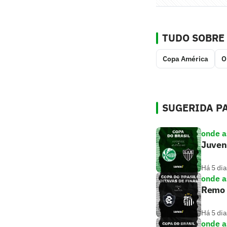
TUDO SOBRE
Copa América
O
SUGERIDA PA
onde as
Juvent
Há 5 dia
onde as
Remo x
Há 5 dia
onde as