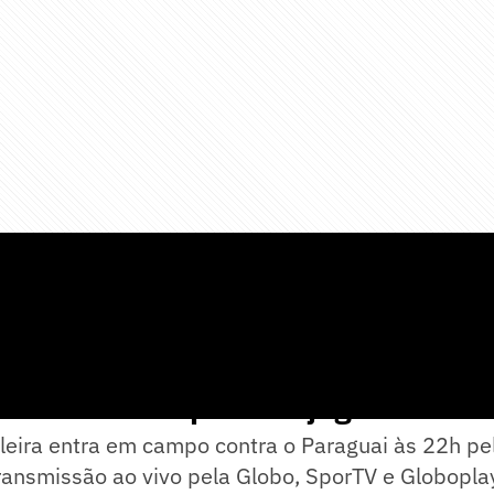
orário e onde passa o jogo do Brasi
leira entra em campo contra o Paraguai às 22h pe
ransmissão ao vivo pela Globo, SporTV e Globopla