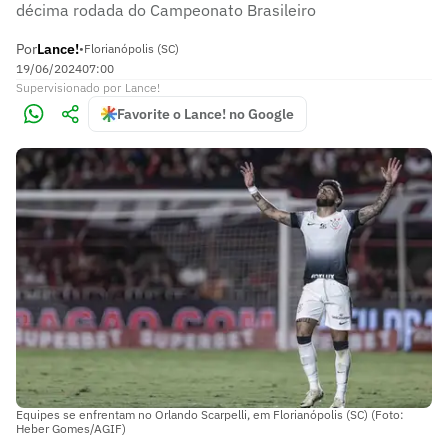
décima rodada do Campeonato Brasileiro
Por
Lance!
•
Florianópolis (SC)
19/06/2024
07:00
Supervisionado
por
Lance!
Favorite o Lance! no Google
Equipes se enfrentam no Orlando Scarpelli, em Florianópolis (SC) (Foto:
Heber Gomes/AGIF)