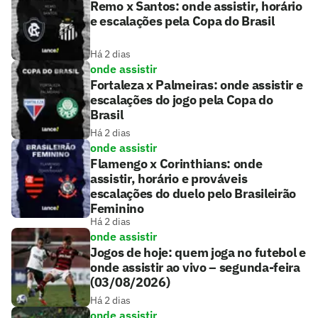
Remo x Santos: onde assistir, horário
e escalações pela Copa do Brasil
Há 2 dias
onde assistir
Fortaleza x Palmeiras: onde assistir e
escalações do jogo pela Copa do
Brasil
Há 2 dias
onde assistir
Flamengo x Corinthians: onde
assistir, horário e prováveis
escalações do duelo pelo Brasileirão
Feminino
Há 2 dias
onde assistir
Jogos de hoje: quem joga no futebol e
onde assistir ao vivo – segunda-feira
(03/08/2026)
Há 2 dias
onde assistir