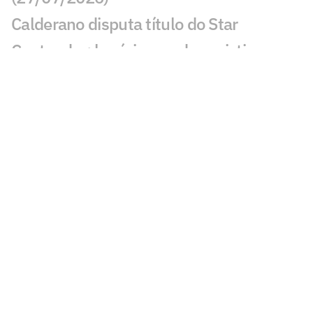
Calderano disputa título do Star
Contender; horário e onde assistir
Calderano e Takahashi na final do WTT
Star Contender; horário e onde assistir
Palmeiras x Atlético-MG: onde assistir e
escalações do jogo pelo Brasileirão
Fórmula 1 hoje: horários e onde assistir
ao GP da Hungria neste domingo (26)
Jogos de hoje: quem joga no futebol e
onde assistir ao vivo – domingo
(26/07/2026)