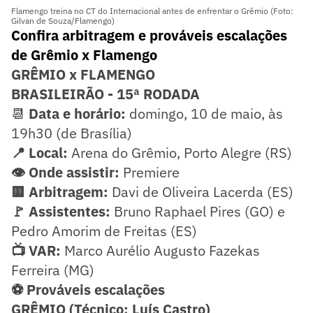
Flamengo treina no CT do Internacional antes de enfrentar o Grêmio (Foto:
Gilvan de Souza/Flamengo)
Confira arbitragem e prováveis escalações
de Grêmio x Flamengo
GRÊMIO x FLAMENGO
BRASILEIRÃO - 15ª RODADA
📆
Data e horário:
domingo, 10 de maio, às
19h30 (de Brasília)
📍 Local:
Arena do Grêmio, Porto Alegre (RS)
👁️ Onde assistir:
Premiere
🟨 Arbitragem:
Davi de Oliveira Lacerda (ES)
🚩 Assistentes:
Bruno Raphael Pires (GO) e
Pedro Amorim de Freitas (ES)
📺 VAR:
Marco Aurélio Augusto Fazekas
Ferreira (MG)
⚽ Prováveis escalações
GRÊMIO (Técnico: Luís Castro)