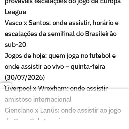
prováveis escalações do jogo da Europa
League
Vasco x Santos: onde assistir, horário e
escalações da semifinal do Brasileirão
sub-20
Jogos de hoje: quem joga no futebol e
onde assistir ao vivo – quinta-feira
(30/07/2026)
Liverpool x Wrexham: onde assistir
amistoso internacional
Cienciano x Lanús: onde assistir ao jogo
da Copa Sul-Americana