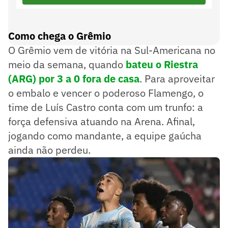
Marco Aurélio Augusto Fazekas Ferreira (MG)
Var
Como chega o Grêmio
O Grêmio vem de vitória na Sul-Americana no
meio da semana, quando
bateu o Riestra
(ARG) por 3 a 0 fora de casa
. Para aproveitar
o embalo e vencer o poderoso Flamengo, o
time de Luís Castro conta com um trunfo: a
força defensiva atuando na Arena. Afinal,
jogando como mandante, a equipe gaúcha
ainda não perdeu.