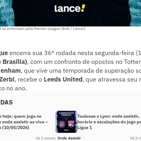
 se enfrentam pela Premier League (Arte / Lance!)
gue
encerra sua 36ª rodada nesta segunda-feira (
 Brasília)
, com um confronto de opostos no Tott
tenham
, que vive uma temporada de superação 
Zerbi
, recebe o
Leeds United
, que atravessa seu 
o no ano.
ADAS
e hoje: quem joga no
Toulouse x Lyon: onde assistir,
e onde assistir ao vivo –
horário e escalações do jogo p
 (10/05/2026)
Ligue 1
Há 2 meses
Onde Assistir
Há 2 