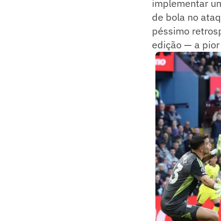
implementar um
de bola no ataq
péssimo retros
edição — a pio