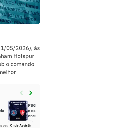
11/05/2026), às
enham Hotspur
sob o comando
melhor
PSG x Brest: onde assistir, horário
ela
e escalações do jogo que pode
encaminhar o título da Ligue 1
meses
Onde Assistir
Há 2 meses