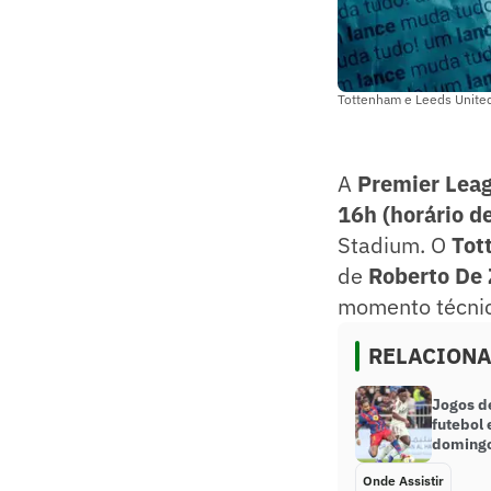
Tottenham e Leeds United
A
Premier Lea
16h (horário de
Stadium. O
Tot
de
Roberto De 
momento técnic
RELACION
Jogos d
futebol 
domingo
Onde Assistir