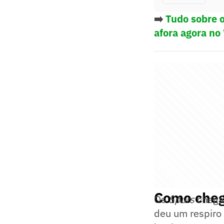
➡️
Tudo sobre o
afora agora no
Como cheg
Os
Spurs
chegam
deu um respiro 