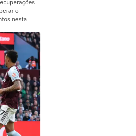
 recuperações
perar o
ntos nesta