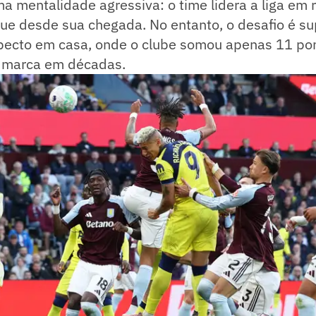
a mentalidade agressiva: o time lidera a liga em
ue desde sua chegada. No entanto, o desafio é su
pecto em casa, onde o clube somou apenas 11 po
r marca em décadas.