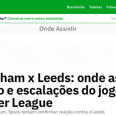
Brasileirão
Tabelas
Vídeo
tar?
Converse com o nosso assistente.
18+ 
Onde Assistir
ham x Leeds: onde as
o e escalações do jog
er League
um, Spurs tentam confirmar reação contra o Leeds