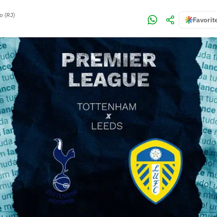
o (RJ)
Favorit