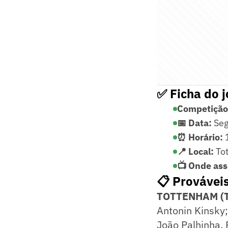
✅ Ficha do 
Competição
📅 Data:
Seg
⏰ Horário:
1
📍 Local:
Tot
📺 Onde assi
📋 Provávei
TOTTENHAM (Té
Antonin Kinsky;
João Palhinha, 