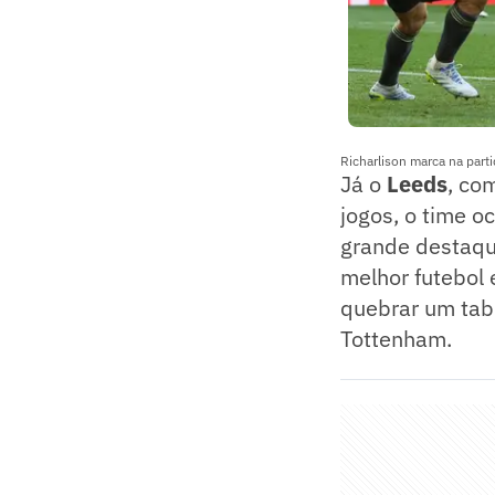
Richarlison marca na part
Já o
Leeds
, co
jogos, o time o
grande destaqu
melhor futebol 
quebrar um tabu
Tottenham.