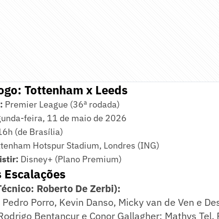
jogo: Tottenham x Leeds
:
Premier League (36ª rodada)
unda-feira, 11 de maio de 2026
6h (de Brasília)
tenham Hotspur Stadium, Londres (ING)
stir:
Disney+ (Plano Premium)
s Escalações
cnico: Roberto De Zerbi):
 Pedro Porro, Kevin Danso, Micky van de Ven e De
Rodrigo Bentancur e Conor Gallagher; Mathys Tel,