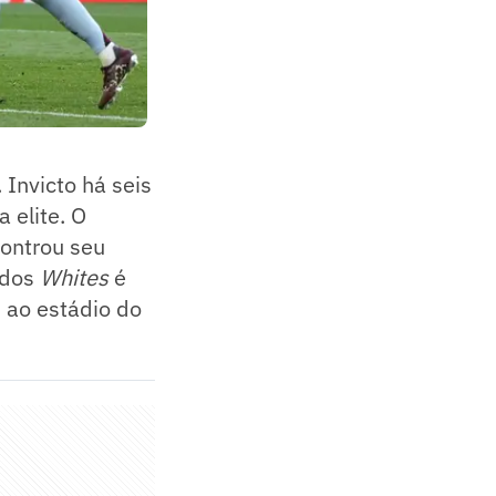
 Invicto há seis
 elite. O
controu seu
 dos
Whites
é
 ao estádio do