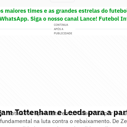
s maiores times e as grandes estrelas do futeb
 WhatsApp. Siga o nosso canal Lance! Futebol In
CONTINUA
APÓS A
PUBLICIDADE
am Tottenham e Leeds para a par
 motivados após baterem o Aston Villa por 2 a 1
fundamental na luta contra o rebaixamento. De Ze