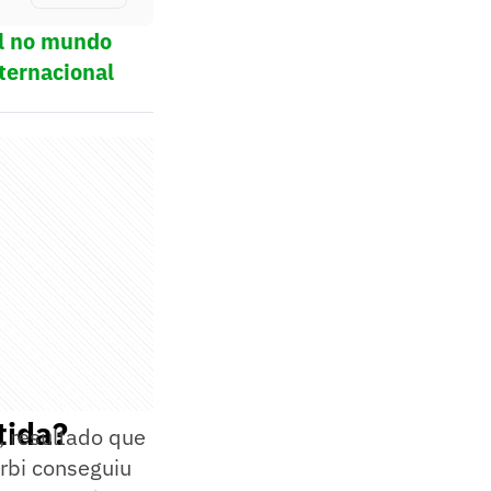
ol no mundo
ternacional
tida?
, resultado que
rbi conseguiu