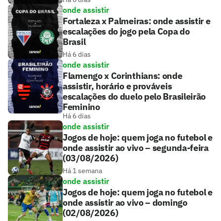
onde assistir
Fortaleza x Palmeiras: onde assistir e
escalações do jogo pela Copa do
Brasil
Há 6 dias
onde assistir
Flamengo x Corinthians: onde
assistir, horário e prováveis
escalações do duelo pelo Brasileirão
Feminino
Há 6 dias
onde assistir
Jogos de hoje: quem joga no futebol e
onde assistir ao vivo – segunda-feira
(03/08/2026)
Há 1 semana
onde assistir
Jogos de hoje: quem joga no futebol e
onde assistir ao vivo – domingo
(02/08/2026)