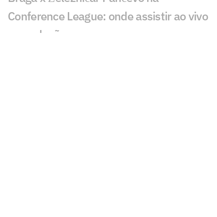
Conference League: onde assistir ao vivo
e escalações
Benfica x St. Gallen na Liga Europa:
onde assistir ao vivo e escalações
Ajax x Vojvodina: onde assistir ao jogo
da Conference League
Palmeiras x RB Bragantino: onde
assistir, horário e escalações pelo
Brasileirão sub-20
PAOK e Dínamo Kiev: onde assistir e
prováveis escalações do jogo da Europa