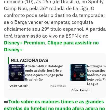
domingo (10), às 16h (de Brasília), no Spotify
Camp Nou, pela 36ª rodada de La Liga. O
confronto pode selar o destino da temporada:
se o Barça vencer ou empatar, conquista
oficialmente seu 29º título espanhol. A partida
terá transmissão ao vivo na ESPN e no
Disney+ Premium
.
Clique para assistir no
Disney+
RELACIONADAS
Atlético-MG x Botafogo:
Nottingham Fo
onde assistir, horário e
Newcastle: ond
escalações do jogo pelo
horário e esca
Brasileirão
jogo pela Pre
League
Onde Assistir
Há 2 meses
Onde Assistir
➡️
Tudo sobre os maiores times e as grandes
estrelas do futebol no mundo afora agora no