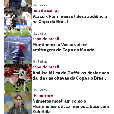
Há 3 dias
fora de campo
Vasco x Fluminense lidera audiência
na Copa do Brasil
Há 3 dias
copa do brasil
Fluminense x Vasco vai ter
arbitragem de Copa do Mundo
Há 3 dias
copa do brasil
Análise tática do Guffo: os destaques
da ida das oitavas da Copa do Brasil
Há 3 dias
fluminense
Números mostram como o
Fluminense utiliza menos a base com
Zubeldía