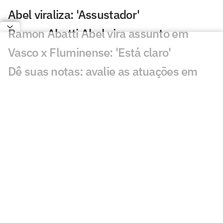
Abel viraliza: 'Assustador'
Ramon Abatti Abel vira assunto em
Vasco x Fluminense: 'Está claro'
Dê suas notas: avalie as atuações em
Vasco x Fluminense
Vasco e Fluminense ficam no empate e
deixam decisão para quarta-feira
Gol perdido em Vasco x Fluminense
choca torcedores: 'Sozinho'
Atuação de Ramon Rique em Vasco x
Fluminense repercute: 'Sentiu'
Discussão em Vasco x Fluminense