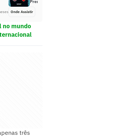
Premier League
meses
Onde Assistir
Há 2 meses
ol no mundo
ternacional
apenas três