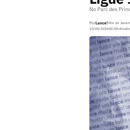
No Parc des Princ
Por
Lance!
•
Rio de Janeir
10/05/2026
00:00
•
Atuali