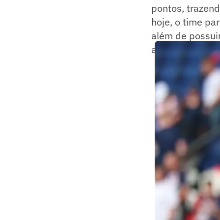
pontos, trazen
hoje, o time pa
além de possuir
a conquista do