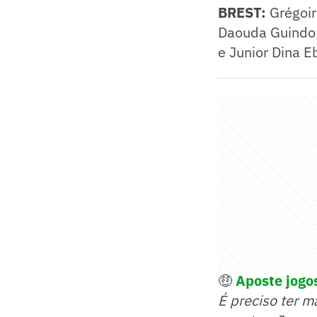
BREST:
Grégoir
Daouda Guindo; 
e Junior Dina 
🤑
Aposte jogos
É preciso ter m