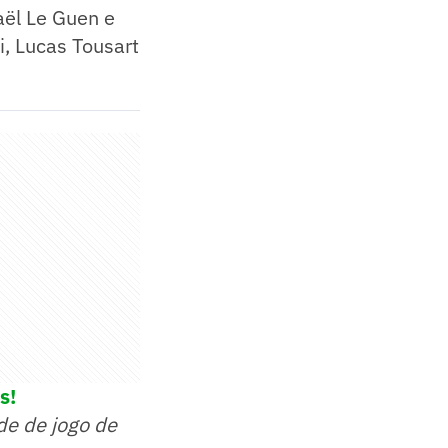
ël Le Guen e
i, Lucas Tousart
s!
de de jogo de