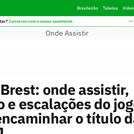
Brasileirão
Tabelas
Vídeo
tar?
Converse com o nosso assistente.
18+ 
Onde Assistir
Brest: onde assistir,
o e escalações do jo
ncaminhar o título d
1