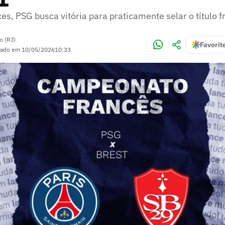
es, PSG busca vitória para praticamente selar o título 
o (RJ)
Favorit
zado em
10/05/2026
10:33