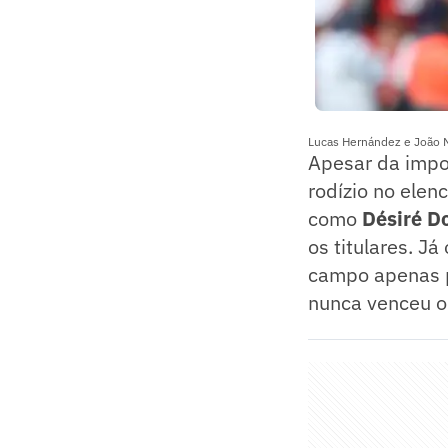
Lucas Hernández e João Ne
Apesar da impo
rodízio no ele
como
Désiré D
os titulares. J
campo apenas pa
nunca venceu o 