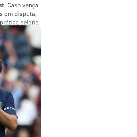
st
. Caso vença
is em disputa,
rática selaria