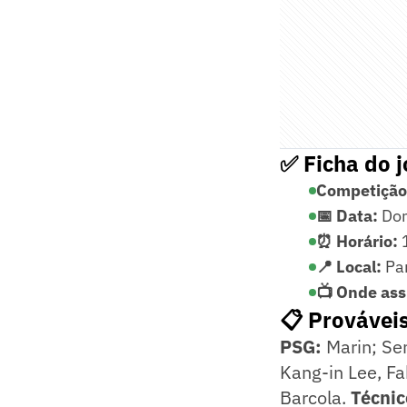
✅ Ficha do j
Competição
📅 Data:
Dom
⏰ Horário:
1
📍 Local:
Par
📺 Onde assi
📋 Provávei
PSG:
Marin; Sen
Kang-in Lee, Fa
Barcola.
Técnic