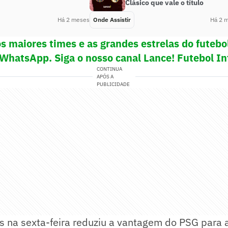
Clásico que vale o título
Há 2 meses
Onde Assistir
Há 2 
s maiores times e as grandes estrelas do futeb
 WhatsApp. Siga o nosso canal Lance! Futebol In
CONTINUA
APÓS A
PUBLICIDADE
ns na sexta-feira reduziu a vantagem do PSG para 