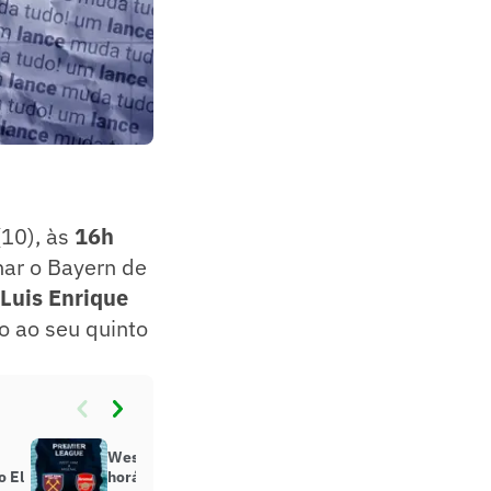
(10), às
16h
har o Bayern de
Luis Enrique
o ao seu quinto
West Ham x Arsenal: onde assistir,
o El
horário e escalações do jogo pela