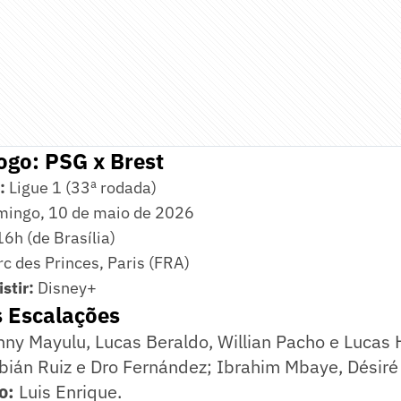
ogo: PSG x Brest
:
Ligue 1 (33ª rodada)
ingo, 10 de maio de 2026
6h (de Brasília)
c des Princes, Paris (FRA)
stir:
Disney+
s Escalações
ny Mayulu, Lucas Beraldo, Willian Pacho e Lucas
bián Ruiz e Dro Fernández; Ibrahim Mbaye, Désiré
o:
Luis Enrique.