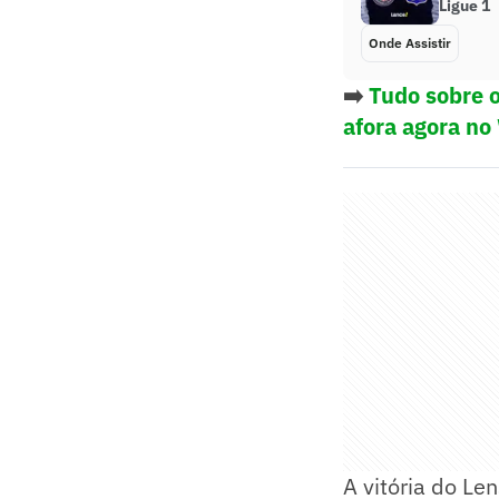
Ligue 1
Onde Assistir
➡️
Tudo sobre o
afora agora no
A vitória do Le