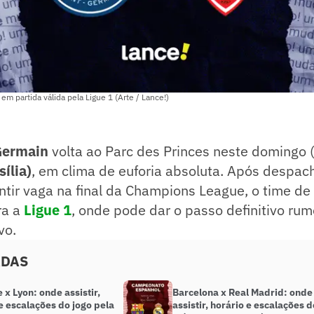
m partida válida pela Ligue 1 (Arte / Lance!)
Germain
volta ao Parc des Princes neste domingo 
sília)
, em clima de euforia absoluta. Após despac
tir vaga na final da Champions League, o time de
ra a
Ligue 1
, onde pode dar o passo definitivo rum
vo.
ADAS
 x Lyon: onde assistir,
Barcelona x Real Madrid: onde
e escalações do jogo pela
assistir, horário e escalações d