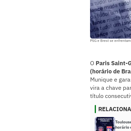
PSG e Brest se enfrentam e
O
Paris Saint-
(horário de Bra
Munique e garan
vira a chave pa
título consecuti
RELACION
Toulouse
horário 