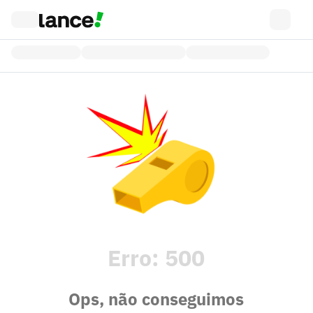
Erro:
500
Ops, não conseguimos