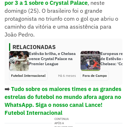
por 3 a 1 sobre o Crystal Palace
, neste
domingo (25). O brasileiro foi o grande
protagonista no triunfo com o gol que abriu o
caminho da vitória e uma assistência para
João Pedro.
RELACIONADAS
Estêvão brilha, e Chelsea
Europeus reag
vence Crystal Palace na
de Estêvão co
Premier League
Chelsea: ‘Conv
Futebol Internacional
Há 6 meses
Fora de Campo
➡️
Tudo sobre os maiores times e as grandes
estrelas do futebol no mundo afora agora no
WhatsApp. Siga o nosso canal Lance!
Futebol Internacional
CONTINUA
APÓS A