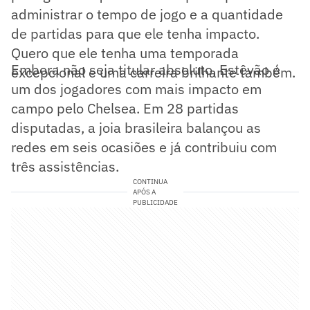
administrar o tempo de jogo e a quantidade
de partidas para que ele tenha impacto.
Quero que ele tenha uma temporada
Embora não seja titular absoluto, Estêvão é
excepcional e uma carreira brilhante também.
um dos jogadores com mais impacto em
campo pelo Chelsea. Em 28 partidas
disputadas, a joia brasileira balançou as
redes em seis ocasiões e já contribuiu com
três assistências.
CONTINUA
APÓS A
PUBLICIDADE