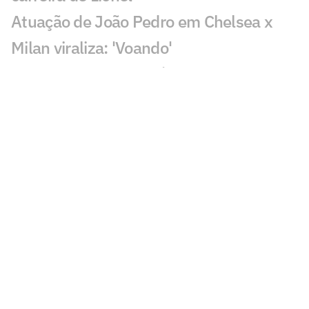
Atuação de João Pedro em Chelsea x
Milan viraliza: 'Voando'
'Oito anos no Bernabéu são muito
curtos': Vini Jr se declara ao Real Madrid
após a renovação
De saída do Napoli, Lukaku está próximo
de clube europeu
Grupo Globo negocia com LiveMode
transmissão da LaLiga
Chelsea x Milan: João Pedro marca duas
vezes em amistoso na Indonésia; veja