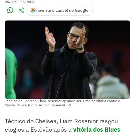
25/01/2026
14:09
Favorite o Lance! no Google
Técnico do Chelsea, Liam Rosenior aplaude seu time na vitória contra o
Crystal Palace (Foto: Adrian Dennis/AFP)
Técnico do Chelsea, Liam Rosenior rasgou
elogios a Estêvão após a
vitória dos Blues