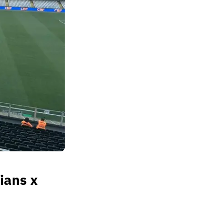
ians x