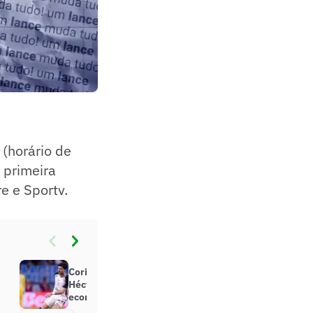
 (horário de
a primeira
e e Sportv.
Corinthians rescinde contrato com
Héctor Hernandez e prevê
economia milionária