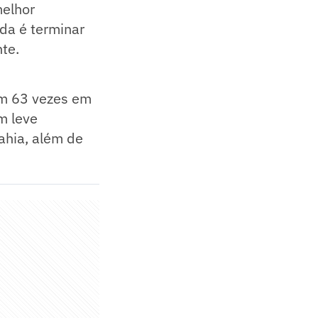
melhor
da é terminar
te.
ram 63 vezes em
m leve
ahia, além de