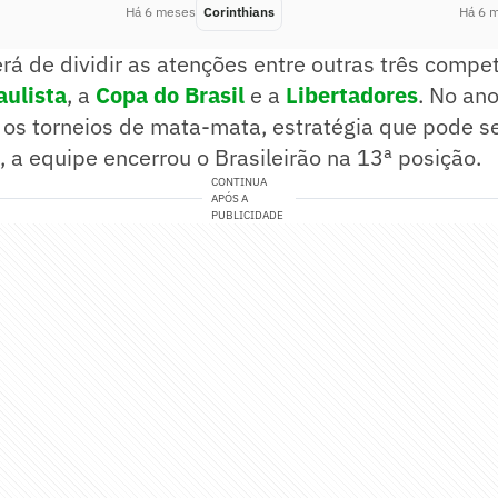
Há 6 meses
Corinthians
Há 6 
erá de dividir as atenções entre outras três compet
ulista
, a
Copa do Brasil
e a
Libertadores
. No an
 os torneios de mata-mata, estratégia que pode s
a equipe encerrou o Brasileirão na 13ª posição.
CONTINUA
APÓS A
PUBLICIDADE