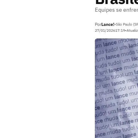
Equipes se enfre
Por
Lance!
•
São Paulo (S
27/01/2026
17:19
•
Atuali