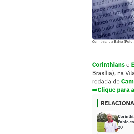
Corinthians x Bahia (Foto:
Corinthians
e
Brasília), na Vi
rodada do
Camp
➡️Clique para a
RELACION
Corinthi
Fabio c
20