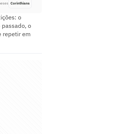
meses
Corinthians
Há 6 meses
ições: o
o passado, o
e repetir em