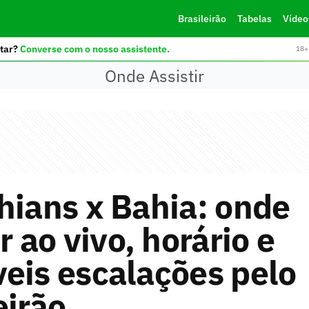
Brasileirão
Tabelas
Vídeo
tar?
Converse com o nosso assistente.
18+ 
Onde Assistir
hians x Bahia: onde
r ao vivo, horário e
eis escalações pelo
eirão