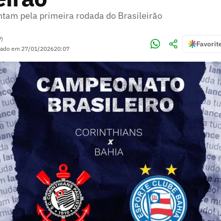
ntam pela primeira rodada do Brasileirão
P)
Favorit
zado em
27/01/2026
20:07