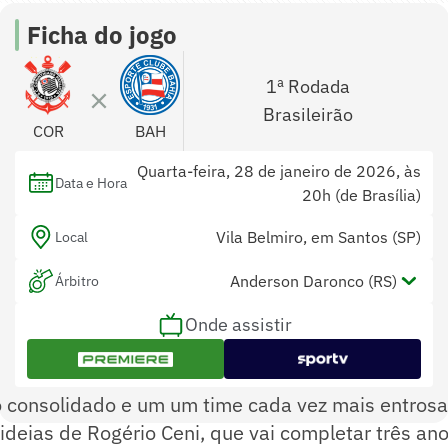
Ficha do jogo
1ª Rodada
Brasileirão
COR
BAH
Quarta-feira, 28 de janeiro de 2026, às
Data e Hora
20h (de Brasília)
Vila Belmiro, em Santos (SP)
Local
Anderson Daronco (RS)
Árbitro
Onde assistir
Maira Mastella Moreira (RS) e Michael
Assistentes
Stanislau (RS)
Paulo Renato Moreira da Silva Coelho (RJ)
Var
 consolidado e um um time cada vez mais entros
ideias de Rogério Ceni, que vai completar três ano