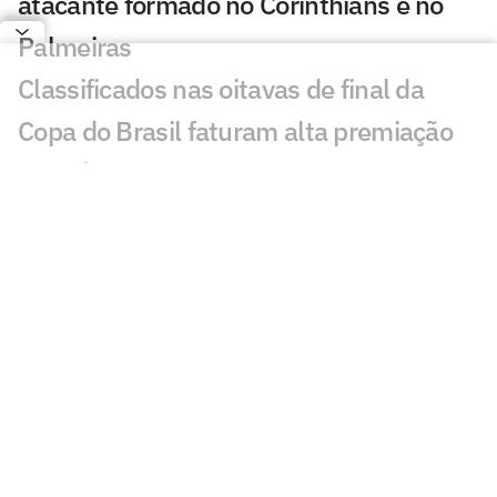
atacante formado no Corinthians e no
Palmeiras
Classificados nas oitavas de final da
Copa do Brasil faturam alta premiação
De saída para a Europa, goleiro da base
se despede do Corinthians: 'Orgulho'
Cicinho debocha de suposto pedido de
Memphis no Corinthians
Fernando Diniz é absolvido em
julgamento no STJD e fica à disposição
do Corinthians
Memphis Depay desembarca no Brasil