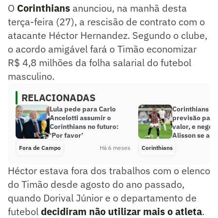
O
Corinthians
anunciou, na manhã desta
terça-feira (27), a rescisão de contrato com o
atacante Héctor Hernandez. Segundo o clube,
o acordo amigável fará o Timão economizar
R$ 4,8 milhões da folha salarial do futebol
masculino.
RELACIONADAS
Lula pede para Carlo
Corinthians n
Ancelotti assumir o
previsão para
Corinthians no futuro:
valor, e negoc
‘Por favor’
Alisson se arr
Fora de Campo
Há 6 meses
Corinthians
Héctor estava fora dos trabalhos com o elenco
do Timão desde agosto do ano passado,
quando Dorival Júnior e o departamento de
futebol
decidiram não utilizar mais o atleta
.