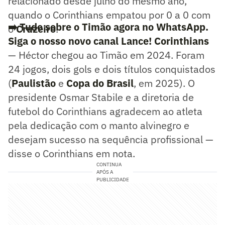
relacionado desde julho do mesmo ano,
quando o Corinthians empatou por 0 a 0 com
➡️ Tudo sobre o Timão agora no WhatsApp.
o
Cruzeiro
.
Siga o nosso novo canal Lance! Corinthians
— Héctor chegou ao Timão em 2024. Foram
24 jogos, dois gols e dois títulos conquistados
(
Paulistão
e
Copa do Brasil
, em 2025). O
presidente Osmar Stabile e a diretoria de
futebol do Corinthians agradecem ao atleta
pela dedicação com o manto alvinegro e
desejam sucesso na sequência profissional —
disse o Corinthians em nota.
CONTINUA
APÓS A
PUBLICIDADE