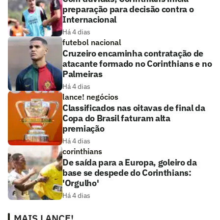
preparação para decisão contra o
Internacional
Há 4 dias
futebol nacional
Cruzeiro encaminha contratação de
atacante formado no Corinthians e no
Palmeiras
Há 4 dias
lance! negócios
Classificados nas oitavas de final da
Copa do Brasil faturam alta
premiação
Há 4 dias
corinthians
De saída para a Europa, goleiro da
base se despede do Corinthians:
'Orgulho'
Há 4 dias
MAIS LANCE!