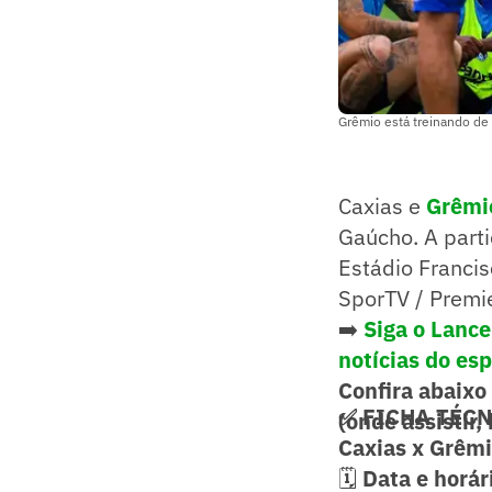
Grêmio está treinando de 
Caxias e
Grêm
Gaúcho. A parti
Estádio Francis
SporTV / Premi
➡️
Siga o Lanc
notícias do es
Confira abaixo
✅ FICHA TÉC
(onde assistir, 
Caxias x Grêmio
🗓️
Data e horár