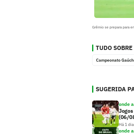
Grêmio se prepara para e
TUDO SOBRE
Campeonato Gaúch
SUGERIDA PA
onde as
Jogos 
(06/0
Há 1 dia
onde as