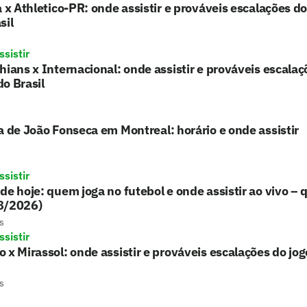
a x Athletico-PR: onde assistir e prováveis escalações d
sil
sistir
hians x Internacional: onde assistir e prováveis escalaç
o Brasil
a de João Fonseca em Montreal: horário e onde assistir
sistir
de hoje: quem joga no futebol e onde assistir ao vivo – 
8/2026)
s
sistir
 x Mirassol: onde assistir e prováveis escalações do jo
s