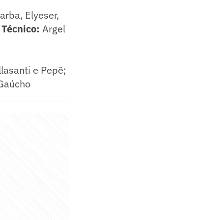
arba, Elyeser,
.
Técnico:
Argel
lasanti e Pepê;
Gaúcho