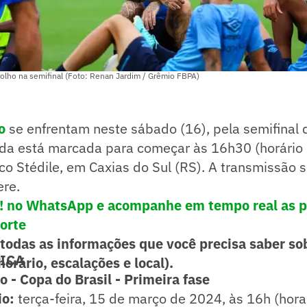
olho na semifinal (Foto: Renan Jardim / Grêmio FBPA)
io
se enfrentam neste sábado (16), pela semifina
da está marcada para começar às 16h30 (horário d
co Stédile, em Caxias do Sul (RS). A transmissão s
ere.
e! no WhatsApp e acompanhe em tempo real as p
porte
 todas as informações que você precisa saber so
NICA
horário, escalações e local).
 - Copa do Brasil - Primeira fase
io:
terça-feira, 15 de março de 2024, às 16h (hora 