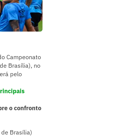
l do Campeonato
e Brasília), no
erá pelo
rincipais
bre o confronto
de Brasília)