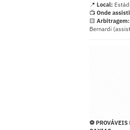
📍
Local:
Estádi
📺
Onde assisti
🟨
Arbitragem:
Bernardi (assis
⚽ PROVÁVEIS