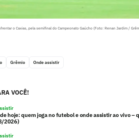
nfrentar o Caxias, pela semifinal do Campeonato Gaúcho (Foto: Renan Jardim / Grê
o
Grêmio
Onde assistir
RA VOCÊ!
sistir
de hoje: quem joga no futebol e onde assistir ao vivo – 
8/2026)
sistir