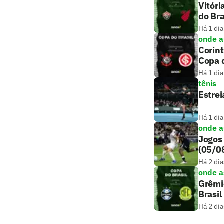
Vitóri
do Bra
Há 1 dia
onde as
Corint
Copa d
Há 1 dia
tênis
Estrei
Há 1 dia
onde as
Jogos 
(05/0
Há 2 dia
onde as
Grêmio
Brasil
Há 2 dia