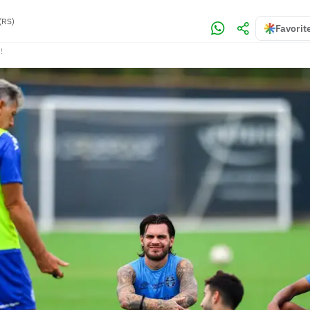
(RS)
Favorit
!