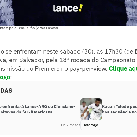
ntam pelo Brasileirão (Arte: Lance!)
o se enfrentam neste sábado (30), às 17h30 (de Br
va, em Salvador, pela 18ª rodada do Campeonato B
ransmissão do Premiere no pay-per-view.
Clique aqu
fogo
:
ADAS
o enfrentará Lanus-ARG ou Cienciano-
Kauan Toledo pe
 oitavas da Sul-Americana
boa sequência no
Há 2 meses
Botafogo