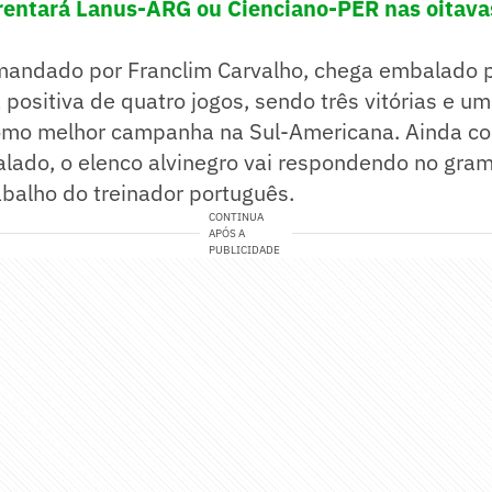
rentará Lanus-ARG ou Cienciano-PER nas oitava
mandado por Franclim Carvalho, chega embalado p
positiva de quatro jogos, sendo três vitórias e u
como melhor campanha na Sul-Americana. Ainda c
lado, o elenco alvinegro vai respondendo no gra
balho do treinador português.
CONTINUA
APÓS A
PUBLICIDADE