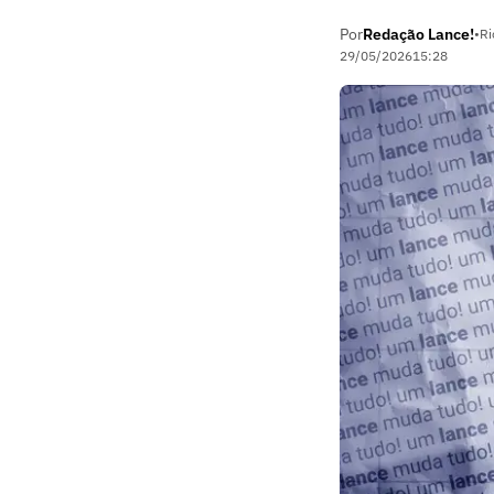
Por
Redação Lance!
•
Ri
29/05/2026
15:28