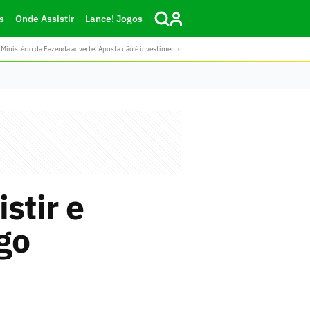
s
Onde Assistir
Lance! Jogos
Ministério da Fazenda adverte: Aposta não é investimento
stir e
go