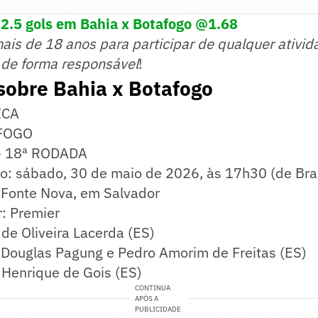
2.5 gols em Bahia x Botafogo @1.68
mais de 18 anos para participar de qualquer ativid
 de forma responsável
!
sobre Bahia x Botafogo
ICA
FOGO
- 18ª RODADA
io: sábado, 30 de maio de 2026, às 17h30 (de Bras
a Fonte Nova, em Salvador
r: Premier
 de Oliveira Lacerda (ES)
: Douglas Pagung e Pedro Amorim de Freitas (ES)
o Henrique de Gois (ES)
CONTINUA
APÓS A
PUBLICIDADE