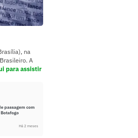
asília), na
rasileiro. A
i para assistir
de passagem com
 Botafogo
Há 2 meses