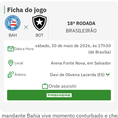
Ficha do jogo
18ª RODADA
BRASILEIRÃO
BAH
BOT
sábado, 30 de maio de 2026, às 17h30
Data e Hora
(de Brasília)
Arena Fonte Nova, em Salvador
Local
Davi de Oliveira Lacerda (ES)
Árbitro
Onde assistir
Douglas Pagung e Pedro Amorim de
Assistentes
Freitas (ES)
Marcelo Henrique de Gois (ES)
Var
 o mandante Bahia vive momento conturbado e che