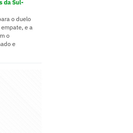
s da Sul-
ara o duelo
m empate, e a
om o
mado e