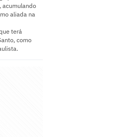
s, acumulando
omo aliada na
 que terá
Santo, como
ulista.