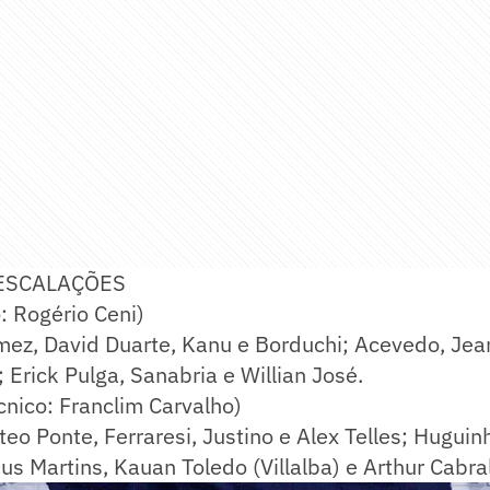
ESCALAÇÕES
: Rogério Ceni)
mez, David Duarte, Kanu e Borduchi; Acevedo, Jea
 Erick Pulga, Sanabria e Willian José.
ico: Franclim Carvalho)
teo Ponte, Ferraresi, Justino e Alex Telles; Hugui
s Martins, Kauan Toledo (Villalba) e Arthur Cabral