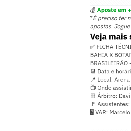
💰
Aposte em +
*
É preciso ter 
apostas. Jogue
Veja mais 
✅ FICHA TÉCN
BAHIA X BOTA
BRASILEIRÃO 
📆 Data e horár
📍 Local: Aren
📺 Onde assisti
🟨 Árbitro: Davi
🚩 Assistentes
🖥️ VAR: Marcel