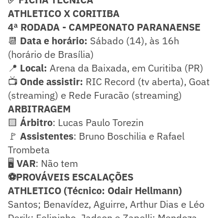
ATHLETICO X CORITIBA
4ª RODADA - CAMPEONATO PARANAENSE
📆
Data e horário:
Sábado (14), às 16h
(horário de Brasília)
📍
Local:
Arena da Baixada, em Curitiba (PR)
📺
Onde assistir:
RIC Record (tv aberta), Goat
(streaming) e Rede Furacão (streaming)
ARBITRAGEM
🟨
Árbitro
: Lucas Paulo Torezin
🚩
Assistentes
: Bruno Boschilia e Rafael
Trombeta
🖥️
VAR
: Não tem
⚽PROVÁVEIS ESCALAÇÕES
ATHLETICO (Técnico: Odair Hellmann)
Santos; Benavídez, Aguirre, Arthur Dias e Léo
Derik; Felipinho, Jadson e Zapelli; Mendoza,