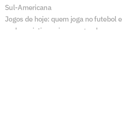
Sul-Americana
Jogos de hoje: quem joga no futebol e
onde assistir ao vivo – segunda
(27/07/2026)
Calderano disputa título do Star
Contender; horário e onde assistir
Calderano e Takahashi na final do WTT
Star Contender; horário e onde assistir
Palmeiras x Atlético-MG: onde assistir e
escalações do jogo pelo Brasileirão
Fórmula 1 hoje: horários e onde assistir
ao GP da Hungria neste domingo (26)