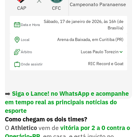
Campeonato Paranaense
CAP
CFC
Sábado, 17 de janeiro de 2026, às 16h (de
Data e Hora
Brasília)
Arena da Baixada, em Curitiba (PR)
Local
Lucas Paulo Torezin
Árbitro
RIC Record e Goat
Bruno Boschilia e Rafael Trombeta
Onde assistir
Assistentes
Não tem
Var
➡️
Siga o Lance! no WhatsApp e acompanhe
em tempo real as principais notícias do
esporte
Como chegam os dois times?
O
Athletico
vem de
vitória por 2 a 0 contra o
Operário-PR
, em casa, e está invicto no