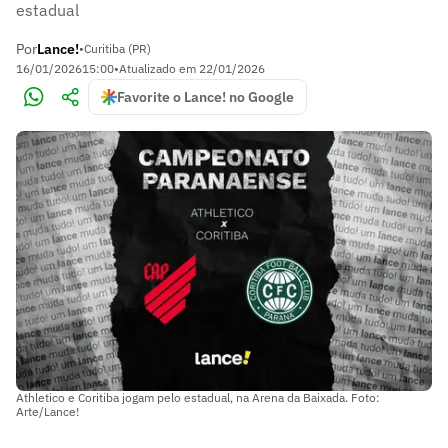
estadual
Por
Lance!
•
Curitiba (PR)
16/01/2026
15:00
•
Atualizado em
22/01/2026
Favorite o Lance! no Google
Athletico e Coritiba jogam pelo estadual, na Arena da Baixada. Foto:
Arte/Lance!