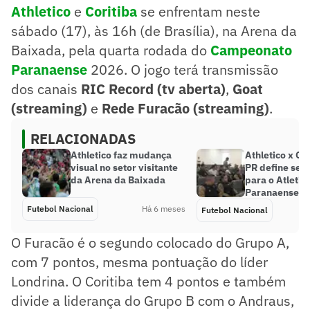
Athletico
e
Coritiba
se enfrentam neste
sábado (17), às 16h (de Brasília), na Arena da
Baixada, pela quarta rodada do
Campeonato
Paranaense
2026. O jogo terá transmissão
dos canais
RIC Record
(tv aberta)
,
Goat
(streaming)
e
Rede Furacão (streaming)
.
RELACIONADAS
Athletico faz mudança
Athletico x Co
visual no setor visitante
PR define seg
da Arena da Baixada
para o Atletib
Paranaense 2
Futebol Nacional
Há 6 meses
Futebol Nacional
O Furacão é o segundo colocado do Grupo A,
com 7 pontos, mesma pontuação do líder
Londrina. O Coritiba tem 4 pontos e também
divide a liderança do Grupo B com o Andraus,