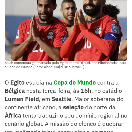
Salah comemora gol marcado pelo Egito contra Djibuti, nas Eliminatórias para
a Copa do Mundo (Foto: Abdel Majid Bziouat/AFP)
O
Egito
estreia na
Copa do Mundo
contra a
Bélgica
nesta terça-feira, às
16h
, no estádio
Lumen Field
, em
Seattle
. Maior soberana do
continente africano, a
seleção
do norte da
África
tenta traduzir o seu domínio regional no
cenário global. A missão do elenco é quebrar
um incômodo tabu: conquistar a primeira