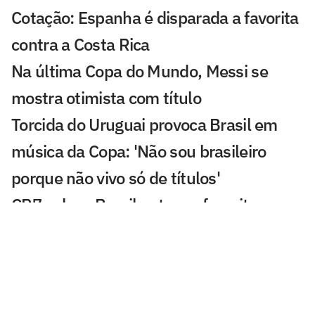
Cotação: Espanha é disparada a favorita
contra a Costa Rica
Na última Copa do Mundo, Messi se
mostra otimista com título
Torcida do Uruguai provoca Brasil em
música da Copa: 'Não sou brasileiro
porque não vivo só de títulos'
CR7 coloca Brasil entre os favoritos na
Copa, mas valoriza Portugal:
'Acreditamos que somos os melhores'
Jornalista liga alerta para favoritismo do
Brasil: 'A gente sabe que precisaria ser