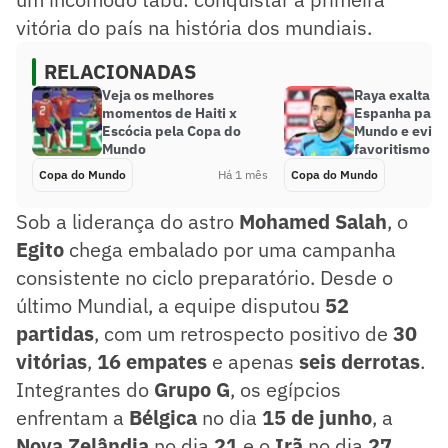
vitória do país na história dos mundiais.
RELACIONADAS
Veja os melhores
Raya exalta c
momentos de Haiti x
Espanha para 
Escócia pela Copa do
Mundo e evita
Mundo
favoritismo
Copa do Mundo
Há 1 mês
Copa do Mundo
Sob a liderança do astro
Mohamed Salah
, o
Egito
chega embalado por uma campanha
consistente no ciclo preparatório. Desde o
último Mundial, a equipe disputou
52
partidas
, com um retrospecto positivo de
30
vitórias
,
16 empates
e apenas
seis derrotas
.
Integrantes do
Grupo G
, os egípcios
enfrentam a
Bélgica
no dia
15 de junho
, a
Nova Zelândia
no dia
21
e o
Irã
no dia
27
.