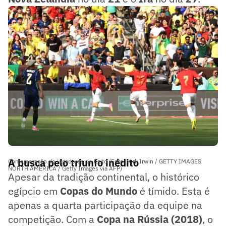
A busca pelo triunfo inédito
Comemoração do jogadores do Egito (Foto: Kirk Irwin / GETTY IMAGES
NORTH AMERICA / Getty Images via AFP)
Apesar da tradição continental, o histórico
egípcio em
Copas do Mundo
é tímido. Esta é
apenas a quarta participação da equipe na
competição. Com a
Copa na Rússia (2018)
, o