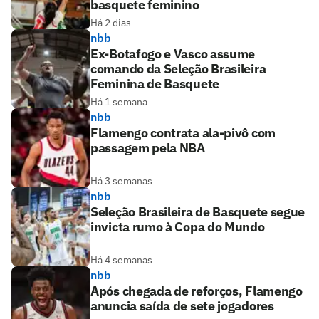
basquete feminino
Há 2 dias
nbb
Ex-Botafogo e Vasco assume
comando da Seleção Brasileira
Feminina de Basquete
Há 1 semana
nbb
Flamengo contrata ala-pivô com
passagem pela NBA
Há 3 semanas
nbb
Seleção Brasileira de Basquete segue
invicta rumo à Copa do Mundo
Há 4 semanas
nbb
Após chegada de reforços, Flamengo
anuncia saída de sete jogadores