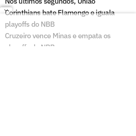
Nos últimos segundos, União
Corinthians bate Flamengo e iguala
playoffs do NBB
Cruzeiro vence Minas e empata os
playoffs do NBB
Flamengo vence o União Corinthians e
larga na frente nos playoffs do NBB
Melhor para os fãs? Playoffs do NBB
terá quatro disputas estaduais
Corinthians vence primeiro jogo das
oitavas de final do NBB
Com Flamengo e Corinthians, apenas