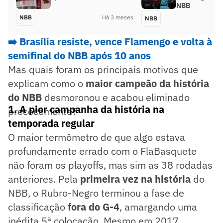
NBB
NBB
Há 3 meses
NBB
➡️ Brasília resiste, vence Flamengo e volta à
semifinal do NBB após 10 anos
Mas quais foram os principais motivos que
explicam como o
maior campeão da história
do NBB
desmoronou e acabou eliminado
1. A pior campanha da história na
precocemente?
temporada regular
O maior termômetro de que algo estava
profundamente errado com o FlaBasquete
não foram os playoffs, mas sim as 38 rodadas
anteriores. Pela
primeira vez na história
do
NBB, o Rubro-Negro terminou a fase de
classificação
fora do G-4
, amargando uma
inédita 5ª colocação. Mesmo em 2017,