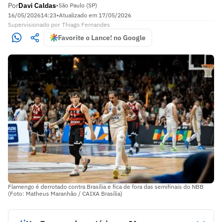
Por
Davi Caldas
•
São Paulo (SP)
16/05/2026
14:23
•
Atualizado em
17/05/2026
Supervisionado
por
Thiago Fernandes
Favorite o Lance! no Google
Flamengo é derrotado contra Brasília e fica de fora das semifinais do NBB
(Foto: Matheus Maranhão / CAIXA Brasília)