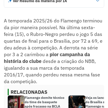
Ver Resumo da matéria por IA
Flamengo terminou a temporada 2025/26 eliminando nas
quartas de final do NBB, igualando seu pior desempenho na
história da liga.
A temporada 2025/26 do Flamengo terminou
Na temporada regular, a equipe ficou em 5ª lugar, fora do G-
4 pela primeira vez na história do NBB.
da pior maneira possível. Na última sexta-
Flamengo acumulou recordes negativos no NBB e
feira (15), o Rubro-Negro perdeu o jogo 5 das
eliminações vexatórias na temporada.
quartas de final para o Brasília, por 72 a 69, e
Resumo supervisionado pelo jornalista!
deu adeus à competição. A derrota na série
por 3 a 2 carimbou a
pior campanha da
história do clube
desde a criação do NBB,
igualando a sua marca da temporada
2016/17, quando perdeu nessa mesma fase
da competição.
RELACIONADAS
Flamengo demite técnico
Veja os lances
do time de basquete
do Brasília so
após fracasso na BCLA
Flamengo nas 