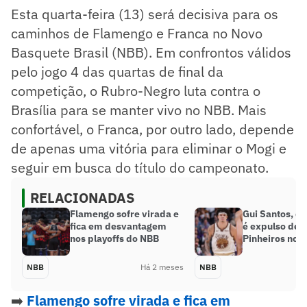
Esta quarta-feira (13) será decisiva para os
caminhos de Flamengo e Franca no Novo
Basquete Brasil (NBB). Em confrontos válidos
pelo jogo 4 das quartas de final da
competição, o Rubro-Negro luta contra o
Brasília para se manter vivo no NBB. Mais
confortável, o Franca, por outro lado, depende
de apenas uma vitória para eliminar o Mogi e
seguir em busca do título do campeonato.
RELACIONADAS
Flamengo sofre virada e
Gui Santos, do
fica em desvantagem
é expulso de j
nos playoffs do NBB
Pinheiros no 
NBB
Há 2 meses
NBB
➡️
Flamengo sofre virada e fica em