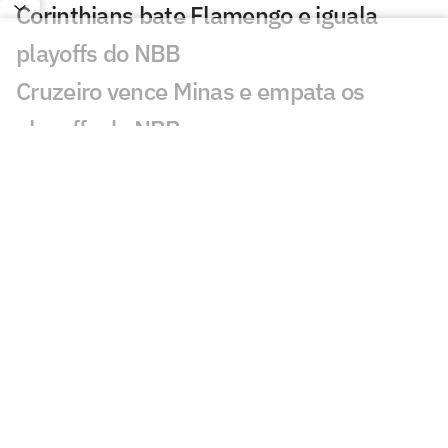
Corinthians bate Flamengo e iguala
playoffs do NBB
Cruzeiro vence Minas e empata os
playoffs do NBB
Flamengo vence o União Corinthians e
larga na frente nos playoffs do NBB
Melhor para os fãs? Playoffs do NBB
terá quatro disputas estaduais
Corinthians vence primeiro jogo das
oitavas de final do NBB
Com Flamengo e Corinthians, apenas
quatro times chegam embalados nos