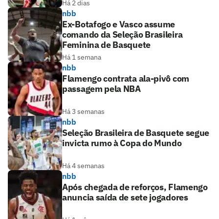
Há 2 dias
nbb
Ex-Botafogo e Vasco assume
comando da Seleção Brasileira
Feminina de Basquete
Há 1 semana
nbb
Flamengo contrata ala-pivô com
passagem pela NBA
Há 3 semanas
nbb
Seleção Brasileira de Basquete segue
invicta rumo à Copa do Mundo
Há 4 semanas
nbb
Após chegada de reforços, Flamengo
anuncia saída de sete jogadores