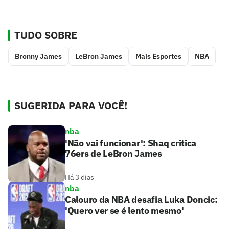
TUDO SOBRE
Bronny James
LeBron James
Mais Esportes
NBA
SUGERIDA PARA VOCÊ!
nba
'Não vai funcionar': Shaq critica
76ers de LeBron James
Há 3 dias
nba
Calouro da NBA desafia Luka Doncic:
'Quero ver se é lento mesmo'