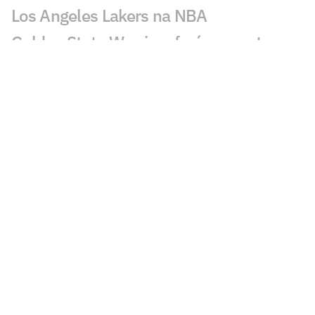
Los Angeles Lakers na NBA
Golden State Warriors fará proposta a
LeBron James nesta terça (30), diz
jornalista
Amigo de Neymar e Vini Jr., astro da
NBA prestigia jogo do Brasil
Número 1 do Draft da NBA revela que
Olise é seu atleta favorito
Destaque do Brasil, Kamilla Cardoso
bate recorde em noite perfeita na WNBA
De férias na NBA, Gui Santos casa com
atleta de vôlei de praia