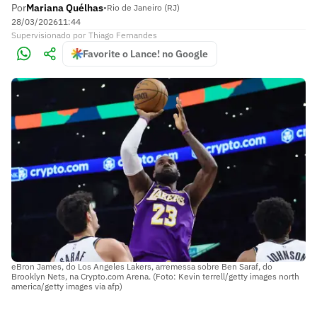
Por
Mariana Quélhas
•
Rio de Janeiro (RJ)
28/03/2026
11:44
Supervisionado
por
Thiago Fernandes
Favorite o Lance! no Google
eBron James, do Los Angeles Lakers, arremessa sobre Ben Saraf, do
Brooklyn Nets, na Crypto.com Arena. (Foto: Kevin terrell/getty images north
america/getty images via afp)