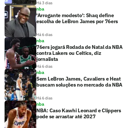
Há 3 dias
nba
'Arrogante modesto': Shaq define
escolha de LeBron James por 76ers
Há 6 dias
nba
76ers jogará Rodada de Natal da NBA
contra Lakers ou Celtics, diz
jornalista
Há 6 dias
nba
Sem LeBron James, Cavaliers e Heat
buscam soluções no mercado da NBA
Há 6 dias
nba
NBA: Caso Kawhi Leonard e Clippers
pode se arrastar até 2027