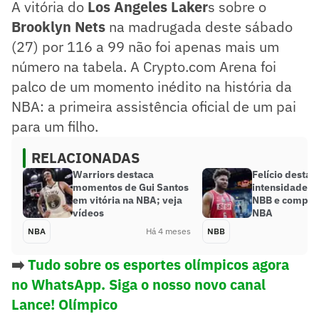
A vitória do
Los Angeles Laker
s sobre o
Brooklyn Nets
na madrugada deste sábado
(27) por 116 a 99 não foi apenas mais um
número na tabela. A Crypto.com Arena foi
palco de um momento inédito na história da
NBA: a primeira assistência oficial de um pai
para um filho.
RELACIONADAS
Warriors destaca
Felício destac
momentos de Gui Santos
intensidade d
em vitória na NBA; veja
NBB e compar
vídeos
NBA
NBA
Há 4 meses
NBB
➡️
Tudo sobre os esportes olímpicos agora
no WhatsApp. Siga o nosso novo canal
Lance! Olímpico