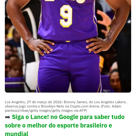
Los Angeles, 27 de março de 2026: Bronny James, do Los Angeles Lakers,
observa jogo contra o Brooklyn Nets na Crypto.com Arena. (Foto: Adam
pantozzi/nbae/getty images/getty images via AFP)
➡️
Siga o Lance! no Google para saber tudo
sobre o melhor do esporte brasileiro e
mundial