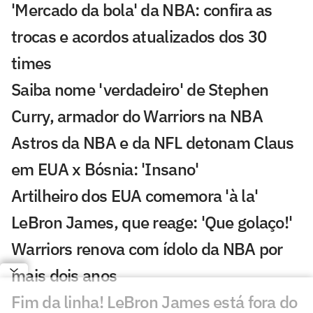
'Mercado da bola' da NBA: confira as
trocas e acordos atualizados dos 30
times
Saiba nome 'verdadeiro' de Stephen
Curry, armador do Warriors na NBA
Astros da NBA e da NFL detonam Claus
em EUA x Bósnia: 'Insano'
Artilheiro dos EUA comemora 'à la'
LeBron James, que reage: 'Que golaço!'
Warriors renova com ídolo da NBA por
mais dois anos
Fim da linha! LeBron James está fora do