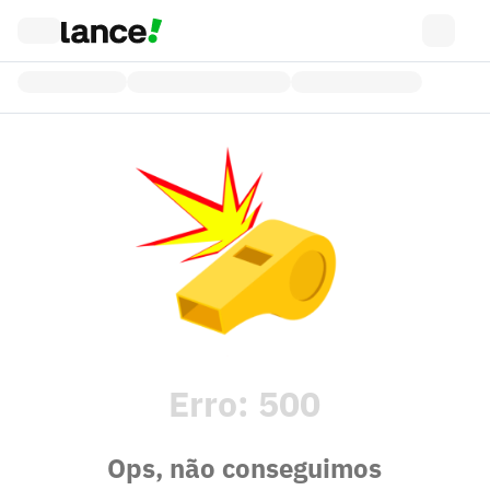
Erro:
500
Ops, não conseguimos