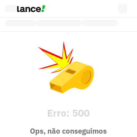
Erro:
500
Ops, não conseguimos