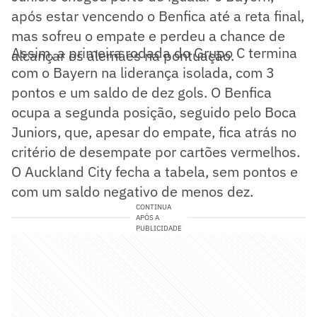
após estar vencendo o Benfica até a reta final,
mas sofreu o empate e perdeu a chance de
Assim, a primeira rodada do Grupo C termina
alcançar os alemães na pontuação.
com o Bayern na liderança isolada, com 3
pontos e um saldo de dez gols. O Benfica
ocupa a segunda posição, seguido pelo Boca
Juniors, que, apesar do empate, fica atrás no
critério de desempate por cartões vermelhos.
O Auckland City fecha a tabela, sem pontos e
com um saldo negativo de menos dez.
CONTINUA
APÓS A
PUBLICIDADE