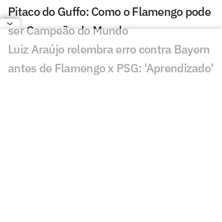
Pitaco do Guffo: Como o Flamengo pode
ser Campeão do Mundo
Luiz Araújo relembra erro contra Bayern
antes de Flamengo x PSG: 'Aprendizado'
Flamengo faz primeiro treino em
preparação para final contra o PSG
Flamengo e PSG já se enfrentaram três
vezes; veja retrospecto
Arrascaeta repete Zico e comanda o
Flamengo no Mundial
Melhores momentos: zagueiros
decidem, Flamengo vence o Pyramids e