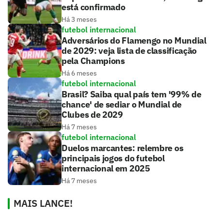
está confirmado
Há 3 meses
futebol internacional
Adversários do Flamengo no Mundial
de 2029: veja lista de classificação
pela Champions
Há 6 meses
futebol internacional
Brasil? Saiba qual país tem '99% de
chance' de sediar o Mundial de
Clubes de 2029
Há 7 meses
futebol internacional
Duelos marcantes: relembre os
principais jogos do futebol
internacional em 2025
Há 7 meses
MAIS LANCE!