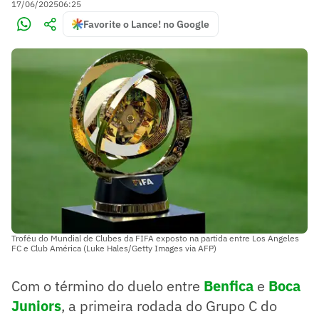
17/06/2025
06:25
Favorite o Lance! no Google
Troféu do Mundial de Clubes da FIFA exposto na partida entre Los Angeles
FC e Club América (Luke Hales/Getty Images via AFP)
Com o término do duelo entre
Benfica
e
Boca
Juniors
, a primeira rodada do Grupo C do