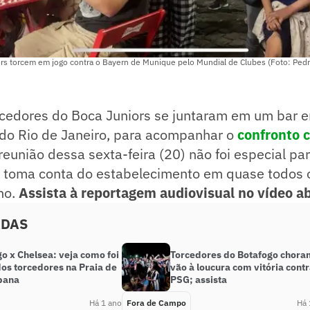
rs torcem em jogo contra o Bayern de Munique pelo Mundial de Clubes (Foto: Pedr
rcedores do Boca Juniors se juntaram em um bar
 do Rio de Janeiro, para acompanhar o
confronto 
 reunião dessa sexta-feira (20) não foi especial pa
o toma conta do estabelecimento em quase todos 
no.
Assista à reportagem audiovisual no vídeo a
ADAS
o x Chelsea: veja como foi
Torcedores do Botafogo chora
dos torcedores na Praia de
vão à loucura com vitória contr
bana
PSG; assista
Há 1 ano
Fora de Campo
Há 