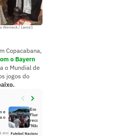
o Werneck / Lance!)
 em Copacabana,
com o Bayern
ra o Mundial de
os jogos do
baixo.
Em Laranjeiras, torcida do
m e
Fluminense faz festa e manda
a o
recado aos europeus sobre Arias:
‘Não vem duro’
1 ano
Futebol Nacional
Há 1 ano