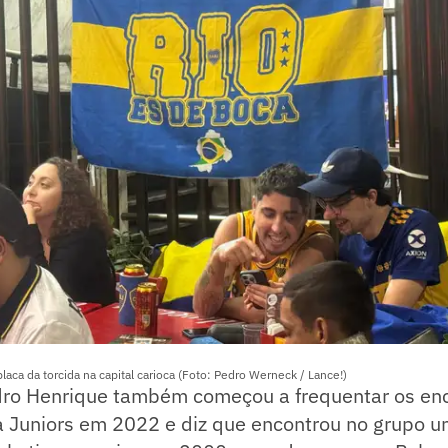
laca da torcida na capital carioca (Foto: Pedro Werneck / Lance!)
edro Henrique também começou a frequentar os en
 Juniors em 2022 e diz que encontrou no grupo um