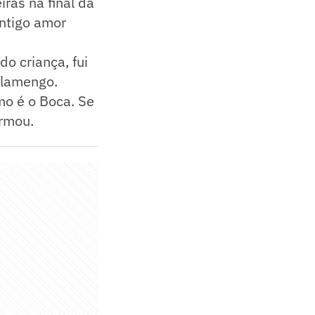
ras na final da
antigo amor
do criança, fui
Flamengo.
o é o Boca. Se
irmou.