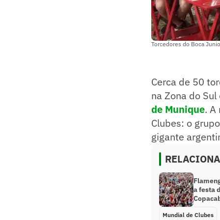
Torcedores do Boca Junio
Cerca de 50 to
na Zona do Sul
de Munique
. A
Clubes: o grup
gigante argenti
RELACION
Flameng
a festa 
Copaca
Mundial de Clubes