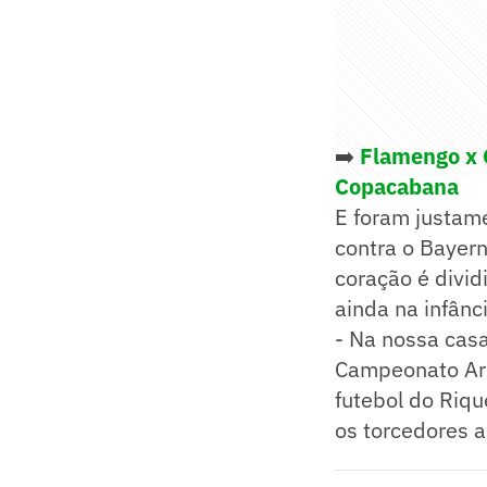
➡️
Flamengo x C
Copacabana
E foram justame
contra o Bayern
coração é divid
ainda na infânci
- Na nossa cas
Campeonato Arge
futebol do Riqu
os torcedores 