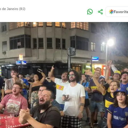
o de Janeiro (RJ)
Favorit