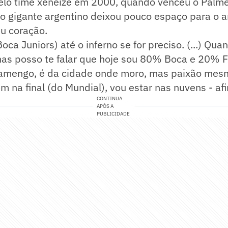
elo time xeneize em 2000, quando venceu o Palmei
 o gigante argentino deixou pouco espaço para o 
u coração.
Boca Juniors) até o inferno se for preciso. (...) Quan
mas posso te falar que hoje sou 80% Boca e 20% 
lamengo, é da cidade onde moro, mas paixão mesm
m na final (do Mundial), vou estar nas nuvens - af
CONTINUA
APÓS A
PUBLICIDADE