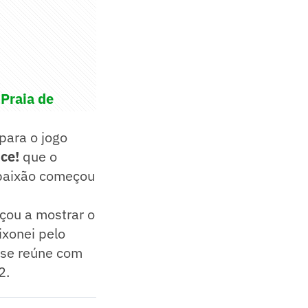
 Praia de
para o jogo
ce!
que o
a paixão começou
çou a mostrar o
ixonei pelo
e se reúne com
2.