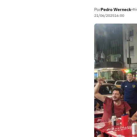
Por
Pedro Werneck
•
Ri
21/06/2025
16:00