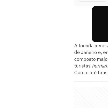
A torcida xenei
de Janeiro e, e
composto major
turistas
herman
Ouro e até bras