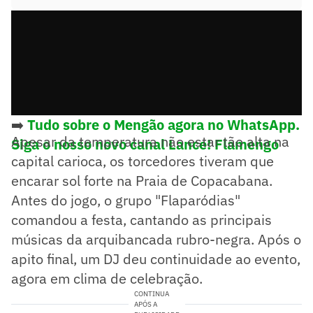
➡️
Tudo sobre o Mengão agora no WhatsApp.
Apesar da temperatura não estar tão alta na
Siga o nosso novo canal Lance! Flamengo
capital carioca, os torcedores tiveram que
encarar sol forte na Praia de Copacabana.
Antes do jogo, o grupo "Flaparódias"
comandou a festa, cantando as principais
músicas da arquibancada rubro-negra. Após o
apito final, um DJ deu continuidade ao evento,
agora em clima de celebração.
CONTINUA
APÓS A