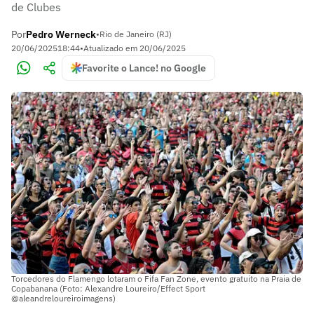
de Clubes
Por
Pedro Werneck
•
Rio de Janeiro (RJ)
20/06/2025
18:44
•
Atualizado em
20/06/2025
Favorite o Lance! no Google
Torcedores do Flamengo lotaram o Fifa Fan Zone, evento gratuito na Praia de
Copabanana (Foto: Alexandre Loureiro/Effect Sport
@aleandreloureiroimagens)