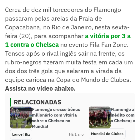
Cerca de dez mil torcedores do Flamengo
passaram pelas areias da Praia de
Copacabana, no Rio de Janeiro, nesta sexta-
feira (20), para acompanhar
a vitória por 3 a
1 contra o Chelsea
no evento Fifa Fan Zone.
Tensos após o rival inglês sair na frente, os
rubro-negros fizeram muita festa em cada um
dos dos três gols que selaram a virada da
equipe carioca na Copa do Mundo de Clubes.
Assista no vídeo abaixo.
RELACIONADAS
Flamengo cresce bônus
Flamengo alca
milionário com vitória
inédito com vi
sobre o Chelsea no
o Chelsea; vej
Mundial
Mundial de Clubes
Lance! Biz
Há 1 ano