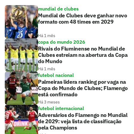
mundial de clubes
Mundial de Clubes deve ganhar novo
formato com 48 times em 2029
Há 1 mês
copa do mundo 2026
Rivais do Fluminense no Mundial de
Clubes estreiam na abertura da Copa
do Mundo
Há 1 mês
futebol nacional
Palmeiras lidera ranking por vaga na
Copa do Mundo de Clubes; Flamengo
está confirmado
Há 3 meses
futebol internacional
Adversários do Flamengo no Mundial
de 2029: veja lista de classificação
pela Champions