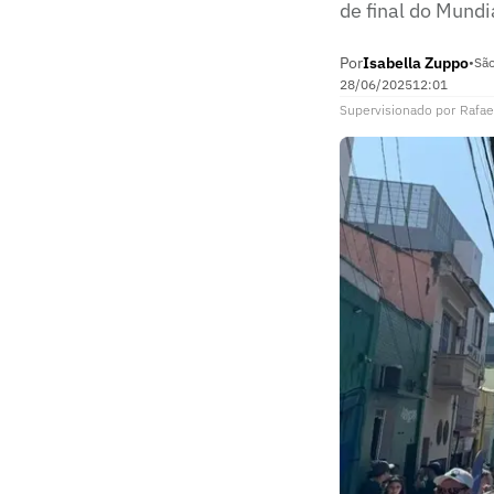
de final do Mundi
Por
Isabella Zuppo
•
São
28/06/2025
12:01
Supervisionado
por
Rafae