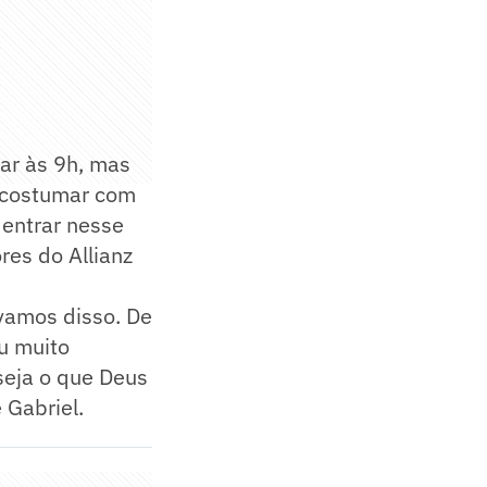
car às 9h, mas
 acostumar com
 entrar nesse
res do Allianz
vamos disso. De
u muito
seja o que Deus
 Gabriel.