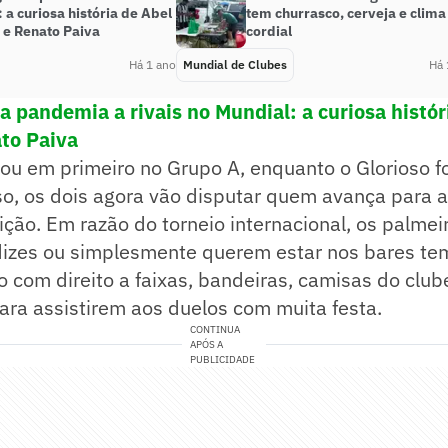
 a curiosa história de Abel
tem churrasco, cerveja e clima
 e Renato Paiva
cordial
Há 1 ano
Mundial de Clubes
Há 
a pandemia a rivais no Mundial: a curiosa histór
ato Paiva
ou em primeiro no Grupo A, enquanto o Glorioso f
so, os dois agora vão disputar quem avança para 
ição. Em razão do torneio internacional, os palme
zes ou simplesmente querem estar nos bares tem
 com direito a faixas, bandeiras, camisas do club
ra assistirem aos duelos com muita festa.
CONTINUA
APÓS A
PUBLICIDADE