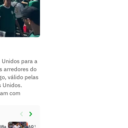
 Unidos para a
s arredores do
o, válido pelas
s Unidos.
egam com
lfia
AO VIVO: acompanhe o pré-jogo