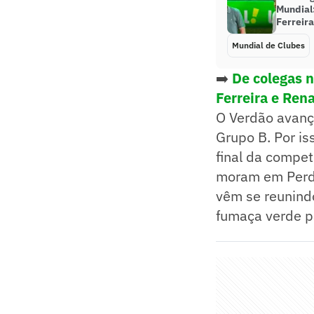
Mundial:
Ferreira
Mundial de Clubes
➡️
De colegas n
Ferreira e Ren
O Verdão avanç
Grupo B. Por is
final da compet
moram em Perdi
vêm se reunindo
fumaça verde pa