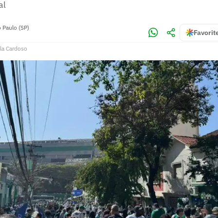
al
 Paulo (SP)
Favorit
la Cardoso