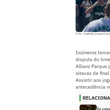
Foto: Isabella Zuppo/Lan
Inúmeros torc
disputa do tim
Allianz Parque 
oitavas de final
Assistir aos jo
antecedência n
RELACION
De cole