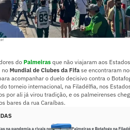
ce!
edores do
Palmeiras
que não viajaram aos Estados
e no
Mundial de Clubes da Fifa
se encontraram no
para acompanhar o duelo decisivo contra o Botafog
 do torneio internacional, na Filadélfia, nos Estado
gos por ali já virou tradição, e os palmeirenses ch
os bares da rua Caraíbas.
ADAS
gas na pandemia a rivais no
Palmeiras e Botafogo na Filadé