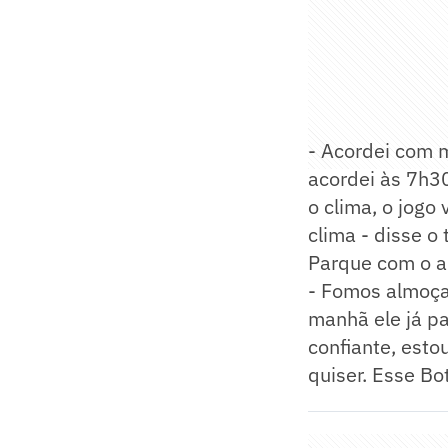
- Acordei com m
acordei às 7h30
o clima, o jogo
clima - disse o
Parque com o a
- Fomos almoçar
manhã ele já pa
confiante, est
quiser. Esse Bo