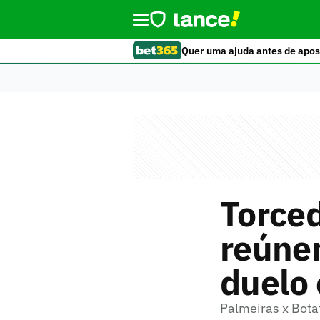
Quer uma ajuda antes de apos
Torced
reúnem
duelo 
Palmeiras x Botaf