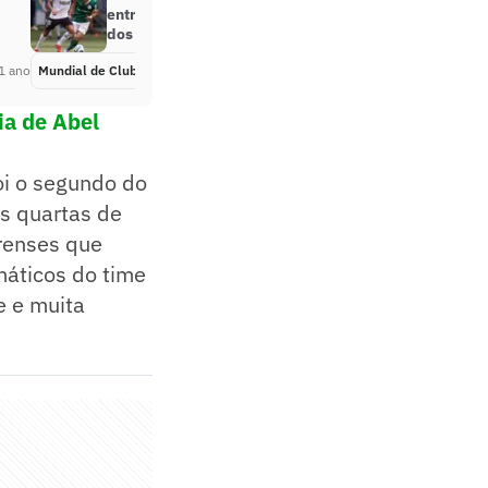
entre Botafogo e Palmeiras direto
dos EUA
1 ano
Mundial de Clubes
Há 1 ano
ia de Abel
oi o segundo do
as quartas de
irenses que
áticos do time
e e muita