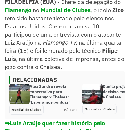
FILADÉLFIA (EUA) -
Chefe da delegação do
Flamengo
no
Mundial de Clubes
, o ídolo
Zico
tem sido bastante tietado pelo elenco nos
Estados Unidos. O eterno camisa 10
participou de uma entrevista com o atacante
Luiz Araújo na
Flamengo TV,
na última quarta-
feira (18) e foi lembrado pelo técnico
Filipe
Luís
, na última coletiva de imprensa, antes do
jogo contra o Chelsea.
RELACIONADAS
Alex Sandro revela
Danilo projeta
expectativa para
decisivo entr
Flamengo x Chelsea:
e Chelsea
‘Esperamos pontuar’
Mundial de Clubes
Mundial de Clubes
Há 1 ano
➡️Luiz Araújo quer fazer história pelo