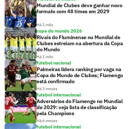
Mundial de Clubes deve ganhar novo
formato com 48 times em 2029
Há 1 mês
copa do mundo 2026
Rivais do Fluminense no Mundial de
Clubes estreiam na abertura da Copa
do Mundo
Há 1 mês
futebol nacional
Palmeiras lidera ranking por vaga na
Copa do Mundo de Clubes; Flamengo
está confirmado
Há 3 meses
futebol internacional
Adversários do Flamengo no Mundial
de 2029: veja lista de classificação
pela Champions
Há 6 meses
futebol internacional