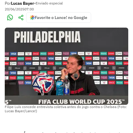
Por
Lucas Bayer
•
Enviado especial
20/06/2025
07:00
Favorite o Lance! no Google
Filipe Luís concede entrevista coletiva antes do jogo contra o Chelsea (Foto:
Lucas Bayer/Lance!)