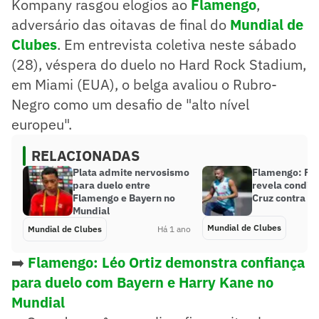
Kompany rasgou elogios ao
Flamengo
,
adversário das oitavas de final do
Mundial de
Clubes
. Em entrevista coletiva neste sábado
(28), véspera do duelo no Hard Rock Stadium,
em Miami (EUA), o belga avaliou o Rubro-
Negro como um desafio de "alto nível
europeu".
RELACIONADAS
Plata admite nervosismo
Flamengo: Fili
para duelo entre
revela condiçã
Flamengo e Bayern no
Cruz contra o
Mundial
Mundial de Clubes
Mundial de Clubes
Há 1 ano
➡️
Flamengo: Léo Ortiz demonstra confiança
para duelo com Bayern e Harry Kane no
Mundial