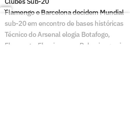
Clubes Sub-20
Flamengo e Barcelona decidem Mundial
sub-20 em encontro de bases históricas
Técnico do Arsenal elogia Botafogo,
Flamengo, Fluminense e Palmeiras; veja
José Mourinho revela ter torcido para
brasileiro no Mundial
Coritiba acerta com atacante que
disputou o Mundial de Clubes
Jornal europeu crava crise de time após
o Mundial de Clubes: 'O pior da história'
Chelsea anuncia primeiro reforço após