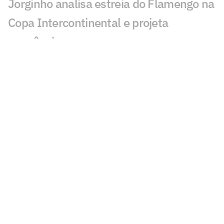
Jorginho analisa estreia do Flamengo na
Copa Intercontinental e projeta
sequência
Bruno Henrique analisa confronto com
Cruz Azul e projeta próximo jogo:
'Mundial sempre é difícil'
Jogadores do Flamengo estão
pendurados na Copa Intercontinental?
Entenda regulamento
Veja os gols de Flamengo x Cruz Azul
Flamengo x Cruz Azul: Adriano prevê gol
de Arrascaeta ao vivo na CazéTV