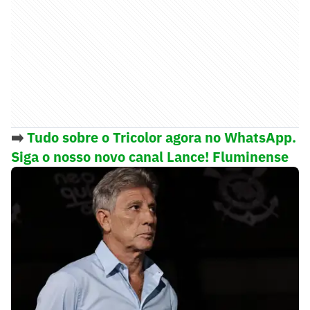
➡️
Tudo sobre o Tricolor agora no WhatsApp.
Siga o nosso novo canal Lance! Fluminense