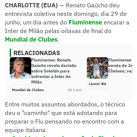
CHARLOTTE (EUA)
— Renato Gaúcho deu
entrevista coletiva neste domingo, dia 29 de
junho, um dia antes do
Fluminense
encarar a
Inter de Milão pelas oitavas de final do
Mundial de Clubes
.
RELACIONADAS
Fluminense: Renato
Fluminense lu
Gaúcho revela decisão
venda de João
sobre Soteldo para
Chelsea; veja
enfrentar a Inter de
Milão
Lance! Biz
Mundial de Clubes
Há 1 ano
Entre muitos assuntos abordados, o técnico
deu o "caminho" que está adotando para
preparar o Flu pensando no encontro com a
equipe italiana.