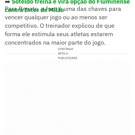
➡️
Soteldo treina e vira opção do Fluminense
Para Renato, o foco é uma das chaves para
contra Inter de Milão
vencer qualquer jogo ou ao menos ser
competitivo. O treinador explicou de que
forma ele estimula seus atletas estarem
concentrados na maior parte do jogo.
CONTINUA
APÓS A
PUBLICIDADE