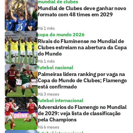
mundial de clubes
Mundial de Clubes deve ganhar novo
formato com 48 times em 2029
Há 1 mês
copa do mundo 2026
Rivais do Fluminense no Mundial de
Clubes estreiam na abertura da Copa
do Mundo
Há 1 mês
futebol nacional
Palmeiras lidera ranking por vaga na
Copa do Mundo de Clubes; Flamengo
está confirmado
Há 3 meses
futebol internacional
Adversários do Flamengo no Mundial
de 2029: veja lista de classificação
pela Champions
Há 6 meses