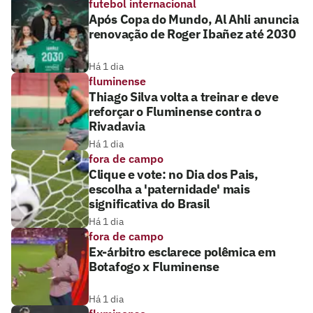
futebol internacional
Após Copa do Mundo, Al Ahli anuncia
renovação de Roger Ibañez até 2030
Há 1 dia
fluminense
Thiago Silva volta a treinar e deve
reforçar o Fluminense contra o
Rivadavia
Há 1 dia
fora de campo
Clique e vote: no Dia dos Pais,
escolha a 'paternidade' mais
significativa do Brasil
Há 1 dia
fora de campo
Ex-árbitro esclarece polêmica em
Botafogo x Fluminense
Há 1 dia