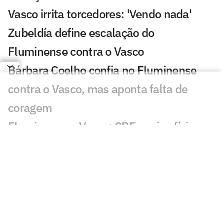
Vasco irrita torcedores: 'Vendo nada'
Zubeldía define escalação do
Fluminense contra o Vasco
Bárbara Coelho confia no Fluminense
contra o Vasco, mas aponta falta de
coragem
Fluminense x Vasco: CBF envia ofício
para corrigir cartão do jogo de ida
Vasco tem aproveitamento superior ao
Fluminense em pênaltis; veja números
Zubeldía enfrenta dilema para escalar o
Fluminense diante do Vasco