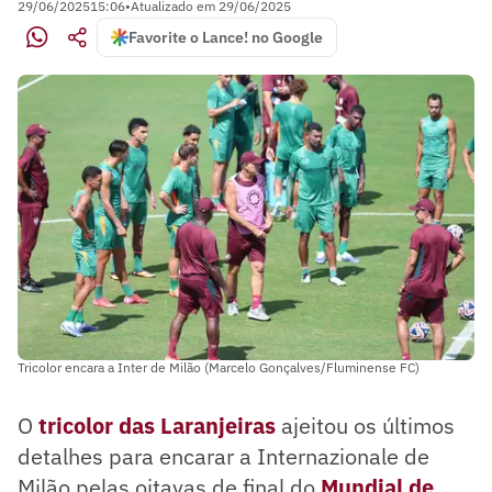
29/06/2025
15:06
•
Atualizado em
29/06/2025
Favorite o Lance! no Google
Tricolor encara a Inter de Milão (Marcelo Gonçalves/Fluminense FC)
O
tricolor das Laranjeiras
ajeitou os últimos
detalhes para encarar a Internazionale de
Milão pelas oitavas de final do
Mundial de