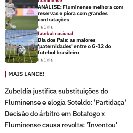
fluminense
ANÁLISE: Fluminense melhora com
reservas e piora com grandes
contratações
Há 1 dia
futebol nacional
Dia dos Pais: as maiores
'paternidades' entre o G-12 do
futebol brasileiro
Há 1 dia
MAIS LANCE!
Zubeldía justifica substituições do
Fluminense e elogia Soteldo: 'Partidaça'
Decisão do árbitro em Botafogo x
Fluminense causa revolta: 'Inventou'