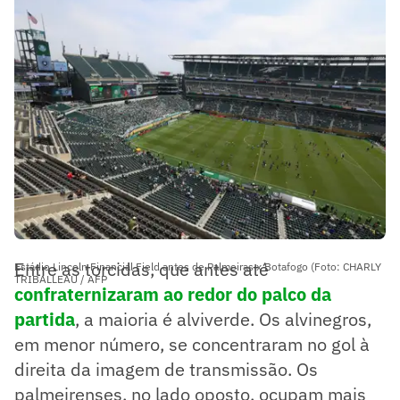
Entre as torcidas, que antes até
Estádio Lincoln Financial Field antes de Palmeiras x Botafogo (Foto: CHARLY
TRIBALLEAU / AFP
confraternizaram ao redor do palco da
partida
, a maioria é alviverde. Os alvinegros,
em menor número, se concentraram no gol à
direita da imagem de transmissão. Os
palmeirenses, no lado oposto, ocupam mais