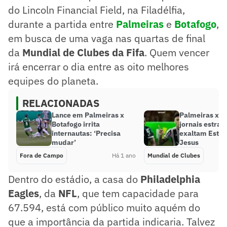
do Lincoln Financial Field, na Filadélfia,
durante a partida entre
Palmeiras
e
Botafogo
,
em busca de uma vaga nas quartas de final
da
Mundial de Clubes da Fifa
. Quem vencer
irá encerrar o dia entre as oito melhores
equipes do planeta.
RELACIONADAS
Lance em Palmeiras x
Palmeiras x B
Botafogo irrita
jornais estran
internautas: ‘Precisa
exaltam Estêv
mudar’
Jesus
Fora de Campo
Há 1 ano
Mundial de Clubes
Dentro do estádio, a casa do
Philadelphia
Eagles
, da
NFL
, que tem capacidade para
67.594, está com público muito aquém do
que a importância da partida indicaria. Talvez