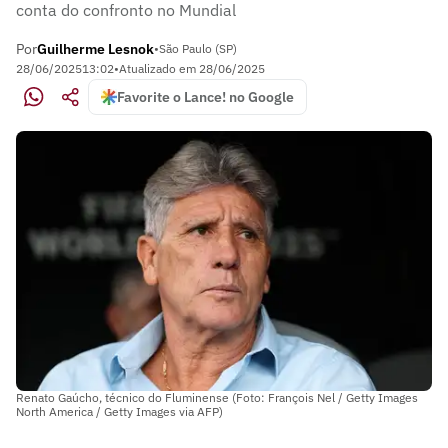
conta do confronto no Mundial
Por
Guilherme Lesnok
•
São Paulo (SP)
28/06/2025
13:02
•
Atualizado em
28/06/2025
Favorite o Lance! no Google
Renato Gaúcho, técnico do Fluminense (Foto: François Nel / Getty Images
North America / Getty Images via AFP)