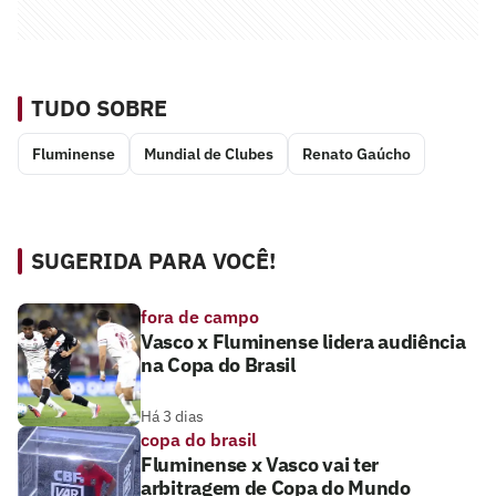
TUDO SOBRE
Fluminense
Mundial de Clubes
Renato Gaúcho
SUGERIDA PARA VOCÊ!
fora de campo
Vasco x Fluminense lidera audiência
na Copa do Brasil
Há 3 dias
copa do brasil
Fluminense x Vasco vai ter
arbitragem de Copa do Mundo