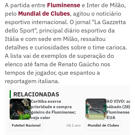
A partida entre
Fluminense
e Inter de Milão,
pelo
Mundial de Clubes
, agitou o noticiário
esportivo internacional. O jornal "La Gazzetta
dello Sport", principal diário esportivo da
Itália e com sede em Milão, ressaltou
detalhes e curiosidades sobre o time carioca.
A lista vai de exemplos de superação do
elenco até fama de Renato Gaúcho nos
tempos de jogador, que espantou a
reportagem italiana.
RELACIONADAS
Coritiba exerce
AO VIVO: aco
prioridade e compra
sábado (28) d
goleiro do Fluminense;
Fluminense di
veja valor
EUA
Futebol Nacional
Há 1 ano
Mundial de Clubes