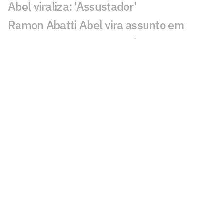
Abel viraliza: 'Assustador'
Ramon Abatti Abel vira assunto em
Vasco x Fluminense: 'Está claro'
Dê suas notas: avalie as atuações em
Vasco x Fluminense
Vasco e Fluminense ficam no empate e
deixam decisão para quarta-feira
Gol perdido em Vasco x Fluminense
choca torcedores: 'Sozinho'
Atuação de Ramon Rique em Vasco x
Fluminense repercute: 'Sentiu'
Discussão em Vasco x Fluminense