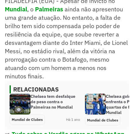
FILADÉLFIA (EUA) - Apesar de invicto no
Mundial
, o
Palmeiras
ainda não apresentou
uma grande atuação. No entanto, a falta de
brilho tem sido compensada pelo poder de
resiliência da equipe, que soube reverter a
desvantagem diante do Inter Miami, de Lionel
Messi, no estádio rival, além da vitória na
prorrogação contra o Botafogo, mesmo
atuando com um homem a menos nos
minutos finais.
RELACIONADAS
Chelsea tem desfalque
Chelsea goleia
de peso contra o
enfrenta o Pa
Palmeiras no Mundial
quartas de fin
Mundial
Mundial de Clubes
Há 1 ano
Mundial de Clubes