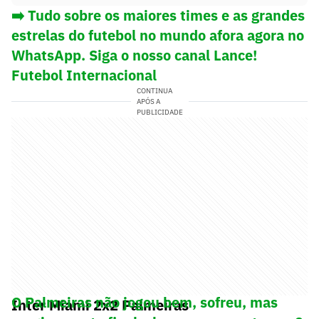
➡️ Tudo sobre os maiores times e as grandes
estrelas do futebol no mundo afora agora no
WhatsApp. Siga o nosso canal Lance!
Futebol Internacional
CONTINUA
APÓS A
PUBLICIDADE
O Palmeiras não jogou bem, sofreu, mas
Inter Miami 2x2 Palmeiras