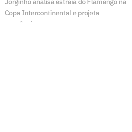
Jorginho analisa estreia do Flamengo na
Copa Intercontinental e projeta
sequência
Bruno Henrique analisa confronto com
Cruz Azul e projeta próximo jogo:
'Mundial sempre é difícil'
Jogadores do Flamengo estão
pendurados na Copa Intercontinental?
Entenda regulamento
Veja os gols de Flamengo x Cruz Azul
Flamengo x Cruz Azul: Adriano prevê gol
de Arrascaeta ao vivo na CazéTV