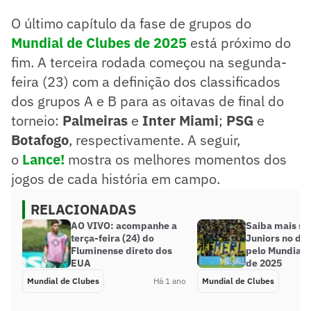
O último capítulo da fase de grupos do
Mundial de Clubes de 2025
está próximo do
fim. A terceira rodada começou na segunda-
feira (23) com a definição dos classificados
dos grupos A e B para as oitavas de final do
torneio:
Palmeiras
e
Inter Miami
;
PSG
e
Botafogo
, respectivamente. A seguir,
o
Lance!
mostra os melhores momentos dos
jogos de cada história em campo.
RELACIONADAS
AO VIVO: acompanhe a
Saiba mais so
terça-feira (24) do
Juniors no due
Fluminense direto dos
pelo Mundial 
EUA
de 2025
Mundial de Clubes
Há 1 ano
Mundial de Clubes