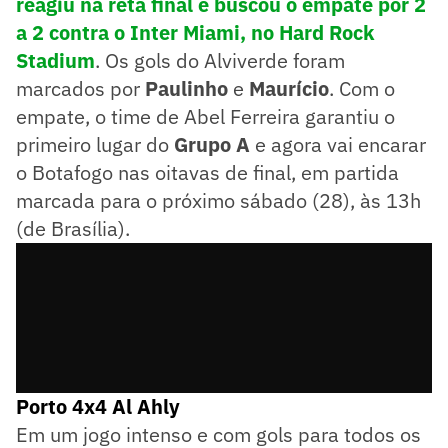
reagiu na reta final e buscou o empate por 2
a 2 contra o Inter Miami, no Hard Rock
Stadium
. Os gols do Alviverde foram
marcados por
Paulinho
e
Maurício
. Com o
empate, o time de Abel Ferreira garantiu o
primeiro lugar do
Grupo A
e agora vai encarar
o Botafogo nas oitavas de final, em partida
marcada para o próximo sábado (28), às 13h
(de Brasília).
Porto 4x4 Al Ahly
Em um jogo intenso e com gols para todos os