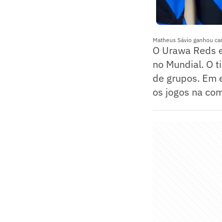
Matheus Sávio ganhou cam
O Urawa Reds es
no Mundial. O t
de grupos. Em e
os jogos na co