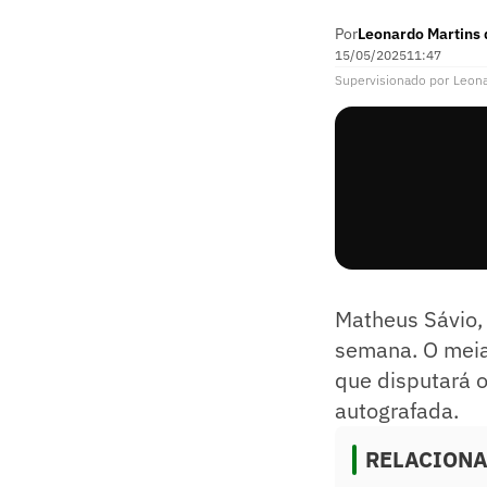
Por
Leonardo Martins d
15/05/2025
11:47
Supervisionado
por
Leona
Matheus Sávio,
semana. O meia
que disputará 
autografada.
RELACION