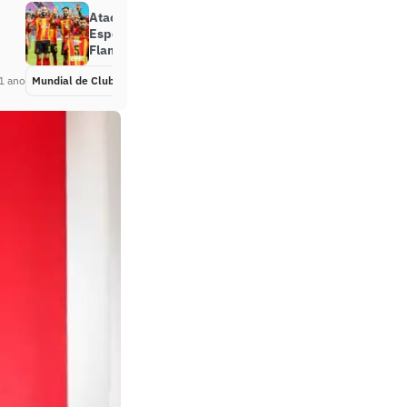
Atacante conta como joga o
Espérance, adversário do
Flamengo no Mundial de Clubes
1 ano
Mundial de Clubes
Há 1 ano