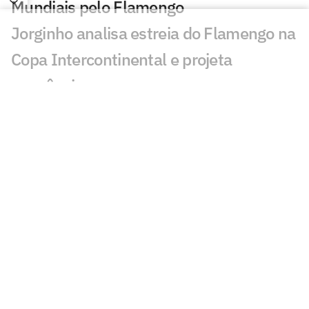
Mundiais pelo Flamengo
Jorginho analisa estreia do Flamengo na
Copa Intercontinental e projeta
sequência
Bruno Henrique analisa confronto com
Cruz Azul e projeta próximo jogo:
'Mundial sempre é difícil'
Jogadores do Flamengo estão
pendurados na Copa Intercontinental?
Entenda regulamento
Veja os gols de Flamengo x Cruz Azul
Flamengo x Cruz Azul: Adriano prevê gol