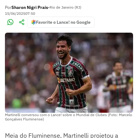
Por
Sharon Nigri Prais
•
Rio de Janeiro (RJ)
15/06/2025
07:50
Favorite o Lance! no Google
Martinelli conversou com o Lance! sobre o Mundial de Clubes (Foto: Marcelo
Gonçalves Fluminense)
Meia do Fluminense, Martinelli projetou a