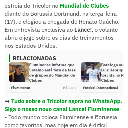
estreia do Tricolor no
Mundial de Clubes
diante do Borussia Dortmund, na terça-feira
(17), e elogiou a chegada de Renato Gaúcho.
Em entrevista exclusiva ao
Lance!
, o volante
abriu o jogo sobre os dias de treinamentos
nos Estados Unidos.
RELACIONADAS
Fluminense informa que
Botafogo ou F
Soteldo está fora da fase
Luiz Henrique
de grupos do Mundial de
torcida no Mun
Clubes
Clubes
Fluminense
Há 1 ano
Futebol Internacional
➡️
Tudo sobre o Tricolor agora no WhatsApp.
Siga o nosso novo canal Lance! Fluminense
- Todo mundo coloca Fluminense e Borussia
como favoritos, mas hoje em dia é difícil