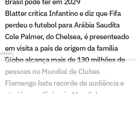
Brasil pode ter em 2029
Blatter critica Infantino e diz que Fifa
perdeu o futebol para Arábia Saudita
Cole Palmer, do Chelsea, é presenteado
em visita a país de origem da família
Globo alcança mais de 130 milhões de
pessoas no Mundial de Clubes
Flamengo bate recorde de audiência e
atrai 'novos fãs' após Mundial
Quais lições as SAFs brasileiras tiram
com o título do Chelsea no Mundial?
Real Madrid quer a disputa do Mundial