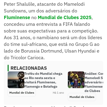
Peter Shalulile, atacante do Mamelodi
Sundowns, um dos adversários do
Fluminense
no
Mundial de Clubes 2025
,
concedeu uma entrevista a FIFA falando
sobre suas expectativas para a competição.
Aos 31 anos, o namibiano será um dos líderes
do time sul-africano, que está no Grupo G ao
lado de Borussia Dortmund, Ulsan Hyundai e
do Tricolor Carioca.
RELACIONADAS
Troféu do Mundial chega
Análise: Como
ao Rio nesta sexta e
Mamelodi Sun
visitará Fluminense,
adversário do
Flamengo e Botafogo
Fluminense no
de Clubes
Mundial de Clubes
Há 1 ano
Mundial de Clubes