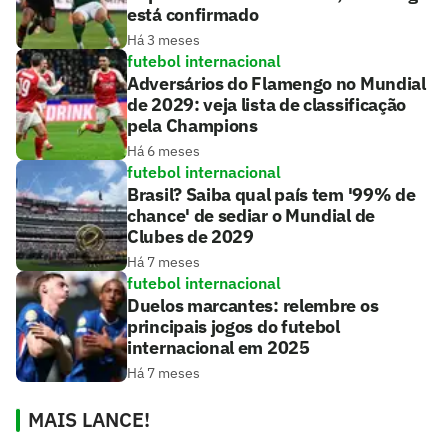
está confirmado
Há 3 meses
futebol internacional
Adversários do Flamengo no Mundial
de 2029: veja lista de classificação
pela Champions
Há 6 meses
futebol internacional
Brasil? Saiba qual país tem '99% de
chance' de sediar o Mundial de
Clubes de 2029
Há 7 meses
futebol internacional
Duelos marcantes: relembre os
principais jogos do futebol
internacional em 2025
Há 7 meses
MAIS LANCE!