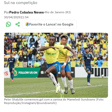
Sul na competição
Por
Pedro Cobalea Neves
•
Rio de Janeiro (RJ)
30/04/2025
11:54
Favorite o Lance! no Google
Peter Shalulile comemora gol com a camisa do Mamelodi Sundowns (Foto:
Reprodução/Instagram/@sundownsfc)