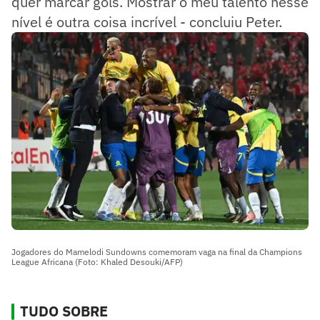
quer marcar gols. Mostrar o meu talento nesse
nível é outra coisa incrível - concluiu Peter.
Jogadores do Mamelodi Sundowns comemoram vaga na final da Champions
League Africana (Foto: Khaled Desouki/AFP)
TUDO SOBRE