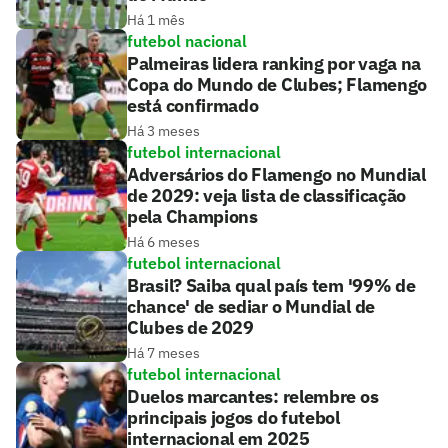
Há 1 mês
futebol nacional
Palmeiras lidera ranking por vaga na
Copa do Mundo de Clubes; Flamengo
está confirmado
Há 3 meses
futebol internacional
Adversários do Flamengo no Mundial
de 2029: veja lista de classificação
pela Champions
Há 6 meses
futebol internacional
Brasil? Saiba qual país tem '99% de
chance' de sediar o Mundial de
Clubes de 2029
Há 7 meses
futebol internacional
Duelos marcantes: relembre os
principais jogos do futebol
internacional em 2025