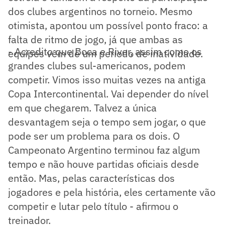
dos clubes argentinos no torneio. Mesmo
otimista, apontou um possível ponto fraco: a
falta de ritmo de jogo, já que ambas as
- Acredito que Boca e River, assim como os
equipes vêm de um período de inatividade.
grandes clubes sul-americanos, podem
competir. Vimos isso muitas vezes na antiga
Copa Intercontinental. Vai depender do nível
em que chegarem. Talvez a única
desvantagem seja o tempo sem jogar, o que
pode ser um problema para os dois. O
Campeonato Argentino terminou faz algum
tempo e não houve partidas oficiais desde
então. Mas, pelas características dos
jogadores e pela história, eles certamente vão
competir e lutar pelo título - afirmou o
treinador.