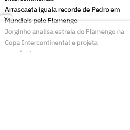
Arrascaeta iguala recorde de Pedro em
Mundiais pelo Flamengo
Jorginho analisa estreia do Flamengo na
Copa Intercontinental e projeta
sequência
Bruno Henrique analisa confronto com
Cruz Azul e projeta próximo jogo:
'Mundial sempre é difícil'
Jogadores do Flamengo estão
pendurados na Copa Intercontinental?
Entenda regulamento