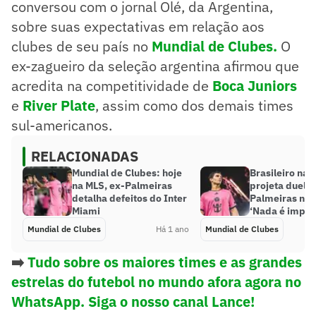
conversou com o jornal Olé, da Argentina,
sobre suas expectativas em relação aos
clubes de seu país no
Mundial de Clubes.
O
ex-zagueiro da seleção argentina afirmou que
acredita na competitividade de
Boca Juniors
e
River Plate
, assim como dos demais times
sul-americanos.
RELACIONADAS
Mundial de Clubes: hoje
Brasileiro na 
na MLS, ex-Palmeiras
projeta duelo 
detalha defeitos do Inter
Palmeiras no 
Miami
‘Nada é impos
Mundial de Clubes
Há 1 ano
Mundial de Clubes
➡️
Tudo sobre os maiores times e as grandes
estrelas do futebol no mundo afora agora no
WhatsApp. Siga o nosso canal Lance!