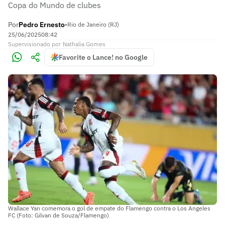
Copa do Mundo de clubes
Por
Pedro Ernesto
•
Rio de Janeiro (RJ)
25/06/2025
08:42
Supervisionado
por
Nathalia Gomes
Favorite o Lance! no Google
Wallace Yan comemora o gol de empate do Flamengo contra o Los Angeles
FC (Foto: Gilvan de Souza/Flamengo)