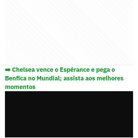
➡️
Chelsea vence o Espérance e pega o
Benfica no Mundial; assista aos melhores
momentos