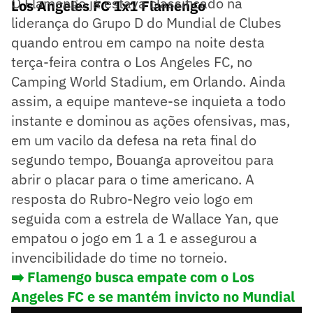
O Flamengo já estava classificado na
Los Angeles FC 1x1 Flamengo
liderança do Grupo D do Mundial de Clubes
quando entrou em campo na noite desta
terça-feira contra o Los Angeles FC, no
Camping World Stadium, em Orlando. Ainda
assim, a equipe manteve-se inquieta a todo
instante e dominou as ações ofensivas, mas,
em um vacilo da defesa na reta final do
segundo tempo, Bouanga aproveitou para
abrir o placar para o time americano. A
resposta do Rubro-Negro veio logo em
seguida com a estrela de Wallace Yan, que
empatou o jogo em 1 a 1 e assegurou a
invencibilidade do time no torneio.
➡️
Flamengo busca empate com o Los
Angeles FC e se mantém invicto no Mundial