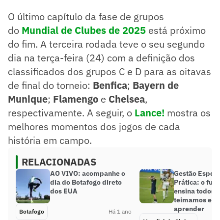
O último capítulo da fase de grupos
do
Mundial de Clubes de 2025
está próximo
do fim. A terceira rodada teve o seu segundo
dia na terça-feira (24) com a definição dos
classificados dos grupos C e D para as oitavas
de final do torneio:
Benfica
;
Bayern de
Munique
;
Flamengo
e
Chelsea
,
respectivamente. A seguir, o
Lance!
mostra os
melhores momentos dos jogos de cada
história em campo.
RELACIONADAS
AO VIVO: acompanhe o
Gestão Esport
dia do Botafogo direto
Prática: o fut
dos EUA
ensina todos o
teimamos em 
aprender
Botafogo
Há 1 ano