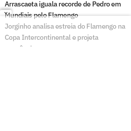
Arrascaeta iguala recorde de Pedro em
Mundiais pelo Flamengo
Jorginho analisa estreia do Flamengo na
Copa Intercontinental e projeta
sequência
Bruno Henrique analisa confronto com
Cruz Azul e projeta próximo jogo:
'Mundial sempre é difícil'
Jogadores do Flamengo estão
pendurados na Copa Intercontinental?
Entenda regulamento
Veja os gols de Flamengo x Cruz Azul