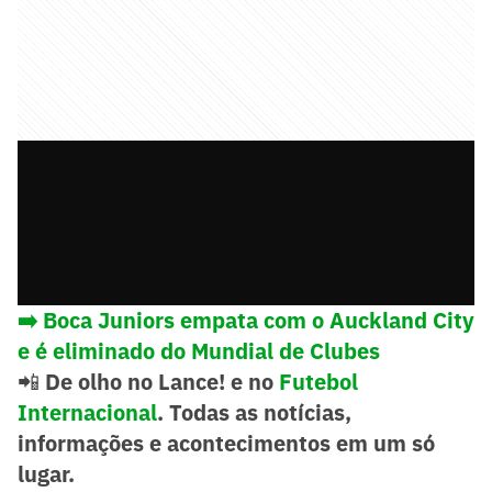
➡️
Boca Juniors empata com o Auckland City
e é eliminado do Mundial de Clubes
📲
De olho no Lance! e no
Futebol
Internacional
. Todas as notícias,
informações e acontecimentos em um só
lugar.