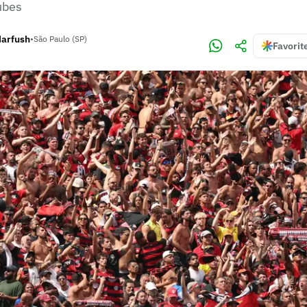
ubes
Harfush
•
São Paulo (SP)
Favorit