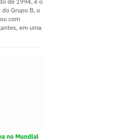
do de 1994, é o
a do Grupo B, o
nou com
agantes, em uma
ea no Mundial