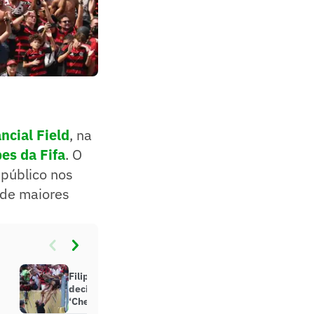
ncial Field
, na
es da Fifa
. O
 público nos
 de maiores
Filipe Luís revela mudança
decisiva para vitória do Flamengo:
‘Chelsea sentiu’