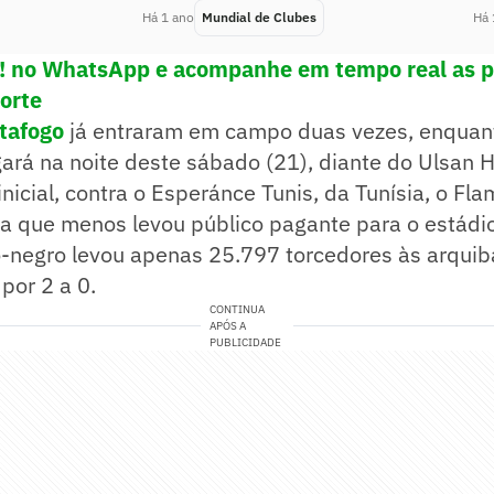
Há 1 ano
Mundial de Clubes
Há 
e! no WhatsApp e acompanhe em tempo real as p
porte
tafogo
já entraram em campo duas vezes, enquan
ará na noite deste sábado (21), diante do Ulsan H
nicial, contra o Esperánce Tunis, da Tunísia, o Fla
ira que menos levou público pagante para o estád
ro-negro levou apenas 25.797 torcedores às arqui
por 2 a 0.
CONTINUA
APÓS A
PUBLICIDADE