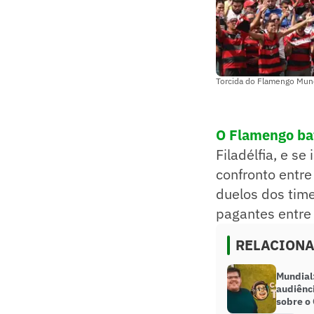
Torcida do Flamengo Mund
O Flamengo bat
Filadélfia, e se
confronto entre
duelos dos time
pagantes entre 
RELACION
Mundial
audiênc
sobre o