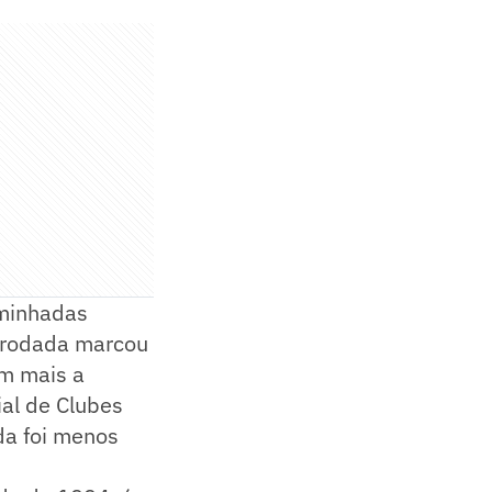
aminhadas
a rodada marcou
am mais a
ial de Clubes
da foi menos