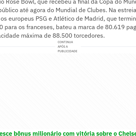
io Rose Bowl, que recebeu a final da Copa do Mun
úblico até agora do Mundial de Clubes. Na estrei
 os europeus PSG e Atlético de Madrid, que termi
 0 para os franceses, bateu a marca de 80.619 p
cidade máxima de 88.500 torcedores.
CONTINUA
APÓS A
PUBLICIDADE
sce bônus milionário com vitória sobre o Chels