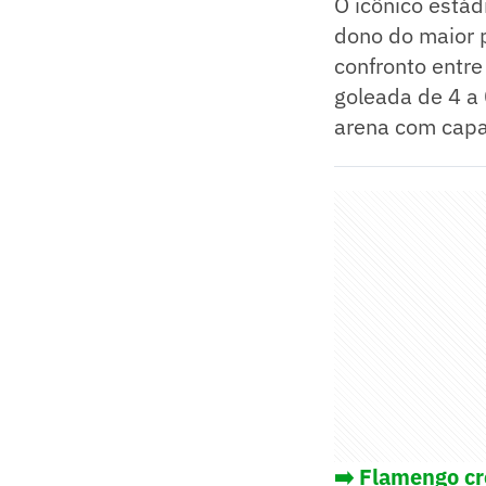
O icônico estád
dono do maior p
confronto entre
goleada de 4 a
arena com capa
➡️
Flamengo cre