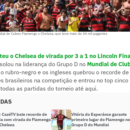
ial de Cubes Flamengo x Chelsea, que teve mais de 54 mil pagantes
eu o Chelsea de virada por 3 a 1 no Lincoln Fina
 isolou na liderança do Grupo D no
Mundial de Club
 o rubro-negro e os ingleses quebrou o recorde de
s brasileiros na competição e entrou no top cinco
todas as partidas do torneio até aqui.
ADAS
: CazéTV bate recorde de
Vitória do Esperánce garante
ia com virada do Flamengo
primeiro lugar do Flamengo no
 Chelsea
Grupo D do Mundial