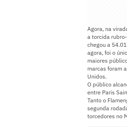
Agora, na virad
a torcida rubro
chegou a 54.019
agora, foi o ún
maiores público
marcas foram a
Unidos.
O público alca
entre Paris Sai
Tanto o Flameng
segunda rodada
torcedores no M