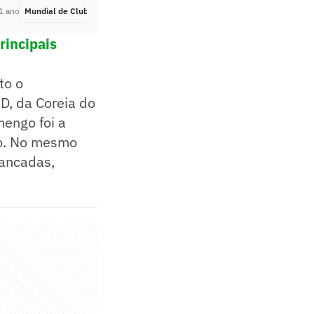
1 ano
Mundial de Clubes
Há 1 ano
rincipais
to o
D, da Coreia do
mengo foi a
io. No mesmo
bancadas,