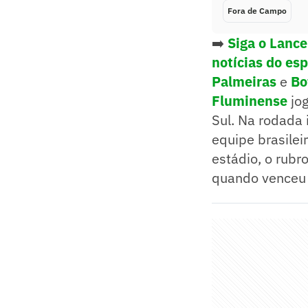
Fora de Campo
➡️
Siga o Lanc
notícias do es
Palmeiras
e
Bo
Fluminense
jog
Sul. Na rodada i
equipe brasile
estádio, o rub
quando venceu 