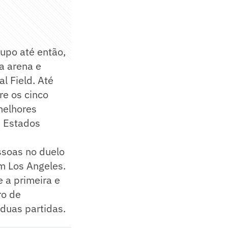
rupo até então,
a arena e
l Field. Até
re os cinco
melhores
s Estados
ssoas no duelo
m Los Angeles.
 a primeira e
ro de
duas partidas.