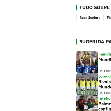
TUDO SOBRE
Boca Juniors
Fl
SUGERIDA PA
mundia
Mundi
Há 1 mê
copa 
Rivais
Mund
Há 1 mê
futebo
Palmei
confi