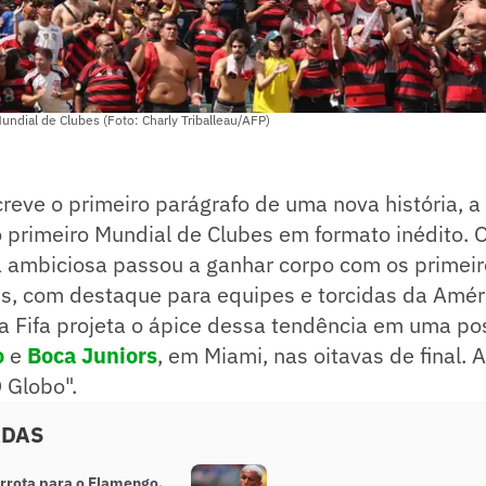
ndial de Clubes (Foto: Charly Triballeau/AFP)
ve o primeiro parágrafo de uma nova história, a 
o primeiro Mundial de Clubes em formato inédito.
 ambiciosa passou a ganhar corpo com os primei
is, com destaque para equipes e torcidas da Améri
a Fifa projeta o ápice dessa tendência em uma pos
o
e
Boca Juniors
, em Miami, nas oitavas de final.
O Globo".
ADAS
rrota para o Flamengo,