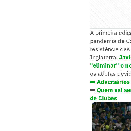
A primeira ediç
pandemia de Cov
resistência das
Inglaterra.
Javi
"eliminar" o n
os atletas devi
➡️
Adversários 
➡️
Quem vai ser
de Clubes