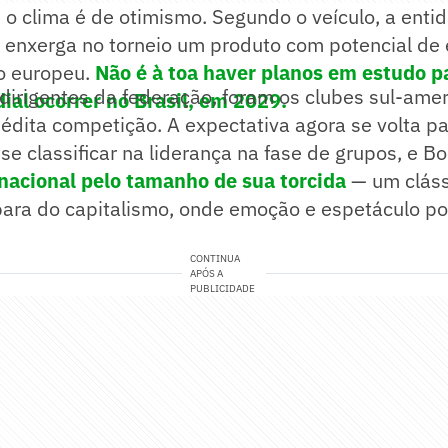
 o clima é de otimismo. Segundo o veículo, a ent
l enxerga no torneio um produto com potencial de
io europeu.
Não é à toa haver planos em estudo p
dirigentes da federação, foram os clubes sul-ame
ial ocorrer no Brasil, em 2029.
nédita competição. A expectativa agora se volta p
 se classificar na liderança na fase de grupos, e Bo
nacional pelo tamanho de sua torcida
— um cláss
para do capitalismo, onde emoção e espetáculo 
CONTINUA
APÓS A
PUBLICIDADE