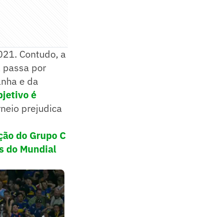
021. Contudo, a
a passa por
anha e da
bjetivo é
neio prejudica
ção do Grupo C
s do Mundial