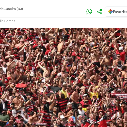
de Janeiro (RJ)
Favorit
lia Gomes