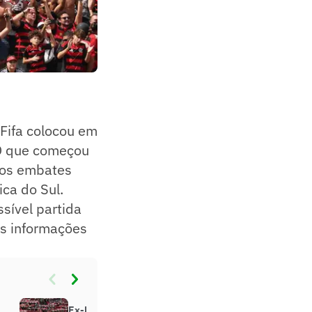
Fifa colocou em
 O que começou
ros embates
ca do Sul.
sível partida
 As informações
Ex-Fluminense enaltece time do