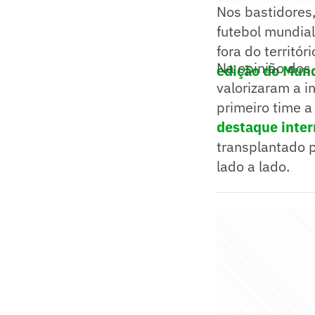
Nos bastidores,
futebol mundia
fora do territór
Na opinião dos 
edição do Mund
valorizaram a i
primeiro time a
destaque inter
transplantado 
lado a lado.