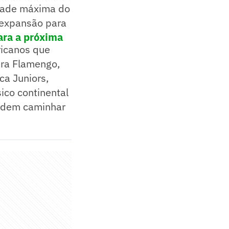
idade máxima do
 expansão para
ara a próxima
ricanos que
ara Flamengo,
ca Juniors,
ico continental
podem caminhar