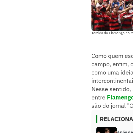
Torcida do Flamengo no Mu
Como quem escre
campo, enfim, 
como uma ideia
intercontinenta
Nesse sentido, 
entre
Flameng
são do jornal "
RELACION
Após de