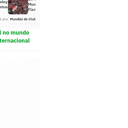
sley
Mundial: ‘Comparo à torcida do
ntus
Flamengo’
1 ano
Mundial de Clubes
Há 1 ano
ol no mundo
ternacional