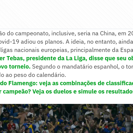
ão do campeonato, inclusive, seria na China, em 2
id-19 adiou os planos. A ideia, no entanto, aind
 ligas nacionais europeias, principalmente da Esp
er Tebas, presidente da La Liga, disse que seu o
ovo torneio.
Segundo o mandatário espanhol, o tor
do ao peso do calendário.
do Flamengo: veja as combinações de classifica
 campeão? Veja os duelos e simule os resultado