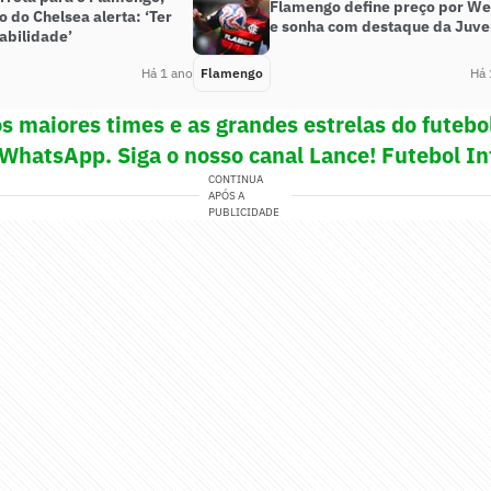
Flamengo define preço por We
ro do Chelsea alerta: ‘Ter
e sonha com destaque da Juve
abilidade’
Há 1 ano
Flamengo
Há 
os maiores times e as grandes estrelas do futeb
 WhatsApp. Siga o nosso canal Lance! Futebol In
CONTINUA
APÓS A
PUBLICIDADE