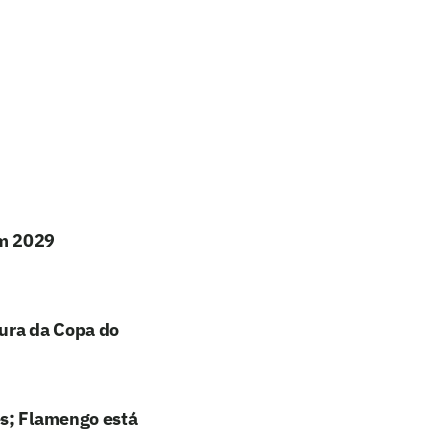
em 2029
tura da Copa do
es; Flamengo está